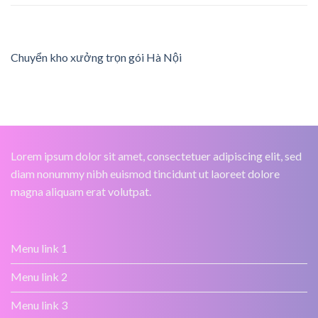
Chuyển kho xưởng trọn gói Hà Nội
Lorem ipsum dolor sit amet, consectetuer adipiscing elit, sed
diam nonummy nibh euismod tincidunt ut laoreet dolore
magna aliquam erat volutpat.
Menu link 1
Menu link 2
Menu link 3