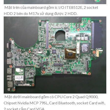
Mặt trên của mainboard gồm ic I/O ITE8512E, 2 socket
HDD 2 bên do M17x sử dụng được 2 HDD.
Mặt dưới mainboard gồm có CPU Core 2 Quad Q9000,
Chipset Nvidia MCP 79SL, Card Bluetooth, socket Card wifi,
2 socket cắm Card VGA.