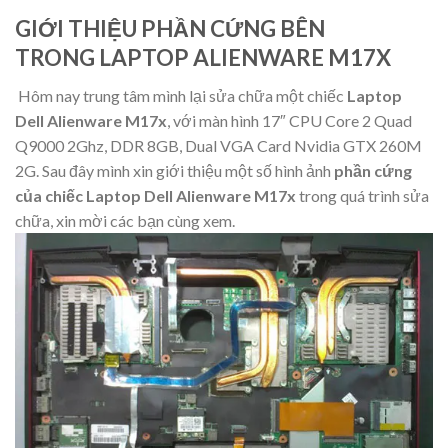
GIỚI THIỆU PHẦN CỨNG BÊN
TRONG
LAPTOP ALIENWARE M17X
Hôm nay trung tâm mình lại sửa chữa một chiếc
Laptop
Dell Alienware M17x
, với màn hình 17″ CPU Core 2 Quad
Q9000 2Ghz, DDR 8GB, Dual VGA Card Nvidia GTX 260M
2G. Sau đây mình xin giới thiệu một số hình ảnh
phần cứng
của chiếc Laptop Dell Alienware M17x
trong quá trình sửa
chữa, xin mời các bạn cùng xem.