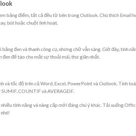
tlook
em bảng điểm, tất cả đều từ bên trong Outlook. Chú thích Email 
ay, bút hoặc chuột linh hoạt.
 băng đen và thanh công cụ, nhưng chữ vẫn sáng. Giờ đây, tính nă
 đen để tạo cho mắt sự thoải mái, thư giãn nhất.
ịnh và tốc độ trên cả Word, Excel, PowerPoint và Outlook. Tính to
như SUMIF, COUNTIF và AVERAGEIF.
nhiều tính năng và nâng cấp mới đáng chú ý khác. Tải xuống Offic
 nhé!