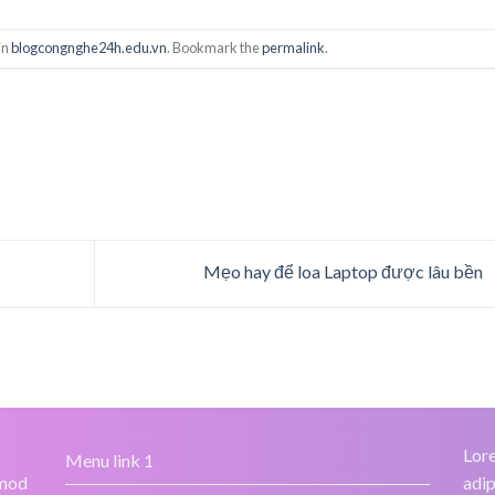
in
blogcongnghe24h.edu.vn
. Bookmark the
permalink
.
Mẹo hay để loa Laptop được lâu bền
Lore
Menu link 1
smod
adip