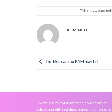
This entry was posted 
ADMINCD
Tìm hiểu cấu tạo RAM máy tính
Lorem ipsum dolor sit amet, consectetuer
adipiscing elit, sed diam nonummy nibh eui