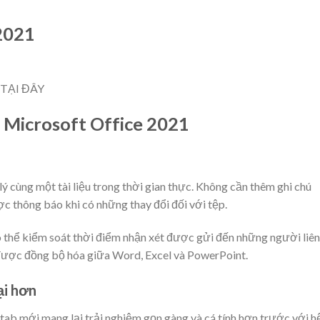
 2021
p TẠI ĐÂY
g Microsoft Office 2021
 cùng một tài liệu trong thời gian thực. Không cần thêm ghi chú
c thông báo khi có những thay đổi đối với tệp.
ó thể kiểm soát thời điểm nhận xét được gửi đến những người liên
 được đồng bộ hóa giữa Word, Excel và PowerPoint.
ại hơn
ế tab mới mang lại trải nghiệm gọn gàng và cá tính hơn trước với h