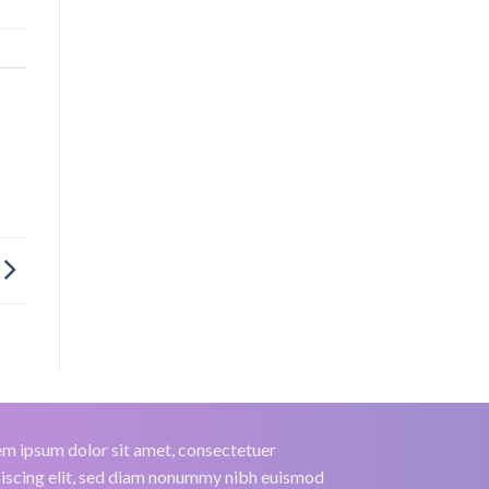
m ipsum dolor sit amet, consectetuer
iscing elit, sed diam nonummy nibh euismod