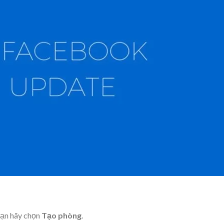
ạn
hãy chọn
Tạo phòng
.