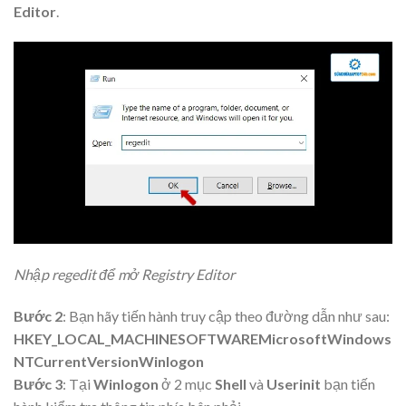
Editor
.
Nhập regedit để mở Registry Editor
Bước 2
: Bạn hãy tiến hành truy cập theo đường dẫn như sau:
HKEY_LOCAL_MACHINESOFTWAREMicrosoftWindows
NTCurrentVersionWinlogon
Bước 3
: Tại
Winlogon
ở 2 mục
Shell
và
Userinit
bạn tiến