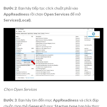
Bước 2
: Bạn hãy tiếp tục click chuột phải vào
AppReadiness
rồi chọn
Open Services
để mở
Services(Local)
.
Chọn Open Services
Bước 3
: Bạn hãy tìm đến mục
AppReadiness
và click đúp
chuột chọn thẻ
General
ở mục
Startup type
bạn hãy thực