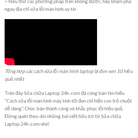
> Nếu thử các phương pháp trên không được, hãy khám phá
ngay địa chỉ sửa lỗi màn hình uy tín
Tổng hợp các cách sửa lỗi màn hình laptop bị đen win 10 hiệu
quả nhất
Trên đây Sửa chữa Laptop 24h .com đã cùng bạn tìm hiểu
“Cách sửa lỗi màn hình máy tính tối đen chỉ hiện con trỏ chuột
dễ dàng”. Chúc bạn thành công và khắc phục lỗi hiệu quả.
Đừng quên theo dõi những bài viết hữu ích từ Sửa chữa
Laptop 24h .com nhé!