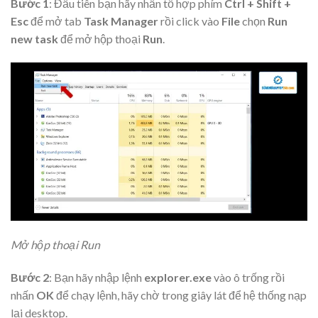
Bước 1
: Đầu tiên bạn hãy nhấn tổ hợp phím
Ctrl + Shift +
Esc
để mở tab
Task Manager
rồi click vào
File
chọn
Run
new task
để mở hộp thoại
Run
.
Mở hộp thoại Run
Bước 2
: Bạn hãy nhập lệnh
explorer.exe
vào ô trống rồi
nhấn
OK
để chạy lệnh, hãy chờ trong giây lát để hệ thống nạp
lại desktop.