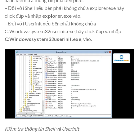
hành kiểm tra thông tin phía bên phải.
– Đối với Shell nếu bên phải không chứa explorer.exe hãy
click đúp và nhập
explorer.exe
vào.
– Đối với Userinit nếu bên phải không chứa
C:Windowssystem32userinit.exe, hãy click đúp và nhập
C:Windowssystem32userinit.exe
, vào.
Kiểm tra thông tin Shell và Userinit