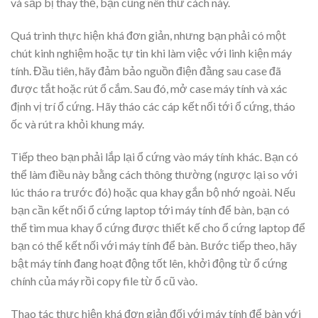
và sắp bị thay thế, bạn cũng nên thử cách này.
Quá trình thực hiện khá đơn giản, nhưng bạn phải có một
chút kinh nghiệm hoặc tự tin khi làm việc với linh kiện máy
tính. Đầu tiên, hãy đảm bảo nguồn điện đằng sau case đã
được tắt hoặc rút ổ cắm. Sau đó, mở case máy tính và xác
định vị trí ổ cứng. Hãy tháo các cáp kết nối tới ổ cứng, tháo
ốc và rút ra khỏi khung máy.
Tiếp theo bạn phải lắp lại ổ cứng vào máy tính khác. Bạn có
thể làm điều này bằng cách thông thường (ngược lại so với
lúc tháo ra trước đó) hoặc qua khay gắn bộ nhớ ngoài. Nếu
bạn cần kết nối ổ cứng laptop tới máy tính để bàn, bạn có
thể tìm mua khay ổ cứng được thiết kế cho ổ cứng laptop để
bạn có thể kết nối với máy tính để bàn. Bước tiếp theo, hãy
bật máy tính đang hoạt động tốt lên, khởi động từ ổ cứng
chính của máy rồi copy file từ ổ cũ vào.
Thao tác thực hiện khá đơn giản đối với máy tính để bàn với