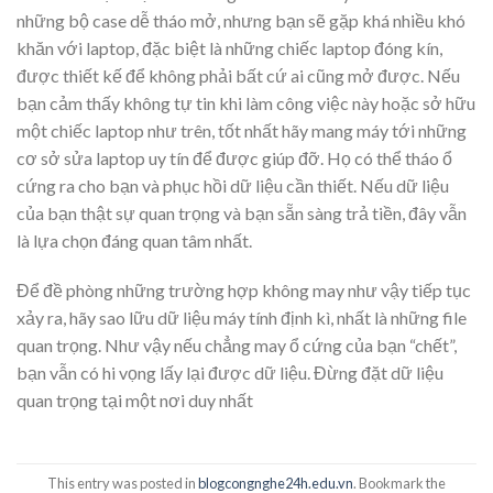
những bộ case dễ tháo mở, nhưng bạn sẽ gặp khá nhiều khó
khăn với laptop, đặc biệt là những chiếc laptop đóng kín,
được thiết kế để không phải bất cứ ai cũng mở được. Nếu
bạn cảm thấy không tự tin khi làm công việc này hoặc sở hữu
một chiếc laptop như trên, tốt nhất hãy mang máy tới những
cơ sở sửa laptop uy tín để được giúp đỡ. Họ có thể tháo ổ
cứng ra cho bạn và phục hồi dữ liệu cần thiết. Nếu dữ liệu
của bạn thật sự quan trọng và bạn sẵn sàng trả tiền, đây vẫn
là lựa chọn đáng quan tâm nhất.
Để đề phòng những trường hợp không may như vậy tiếp tục
xảy ra, hãy sao lữu dữ liệu máy tính định kì, nhất là những file
quan trọng. Như vậy nếu chẳng may ổ cứng của bạn “chết”,
bạn vẫn có hi vọng lấy lại được dữ liệu. Đừng đặt dữ liệu
quan trọng tại một nơi duy nhất
This entry was posted in
blogcongnghe24h.edu.vn
. Bookmark the