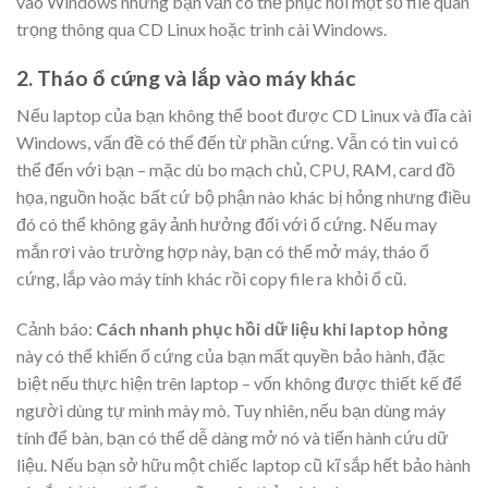
vào Windows nhưng bạn vẫn có thể phục hồi một số file quan
trọng thông qua CD Linux hoặc trình cài Windows.
2. Tháo ổ cứng và lắp vào máy khác
Nếu laptop của bạn không thể boot được CD Linux và đĩa cài
Windows, vấn đề có thể đến từ phần cứng. Vẫn có tin vui có
thể đến với bạn – mặc dù bo mạch chủ, CPU, RAM, card đồ
họa, nguồn hoặc bất cứ bộ phận nào khác bị hỏng nhưng điều
đó có thể không gây ảnh hưởng đối với ổ cứng. Nếu may
mắn rơi vào trường hợp này, bạn có thể mở máy, tháo ổ
cứng, lắp vào máy tính khác rồi copy file ra khỏi ổ cũ.
Cảnh báo:
Cách nhanh phục hồi dữ liệu khi laptop hỏng
này có thể khiến ổ cứng của bạn mất quyền bảo hành, đặc
biệt nếu thực hiện trên laptop – vốn không được thiết kế để
người dùng tự mình mày mò. Tuy nhiên, nếu bạn dùng máy
tính để bàn, bạn có thể dễ dàng mở nó và tiến hành cứu dữ
liệu. Nếu bạn sở hữu một chiếc laptop cũ kĩ sắp hết bảo hành