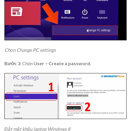
Chọn Change PC settings
Bước 3:
Chọn
User
>
Create a password
.
Đặt mật khẩu laptop Windows 8