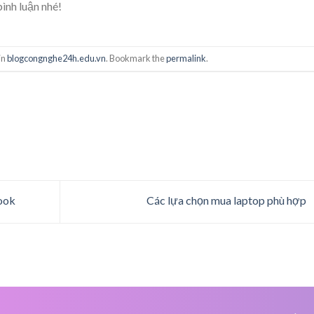
ình luận nhé!
in
blogcongnghe24h.edu.vn
. Bookmark the
permalink
.
ook
Các lựa chọn mua laptop phù hợp