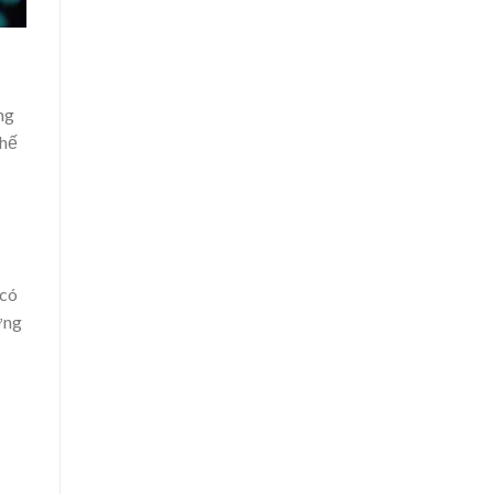
ng
thế
 có
ợng