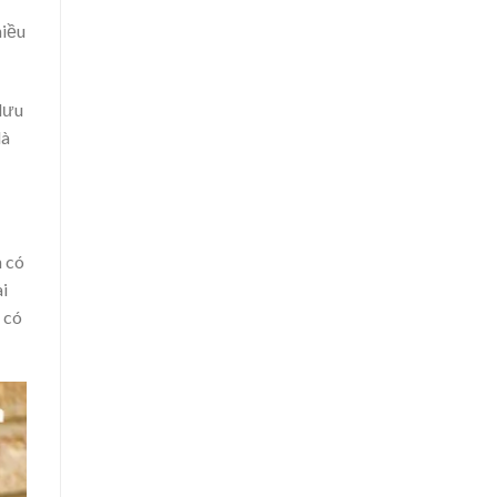
hiều
lưu
là
n có
ài
 có