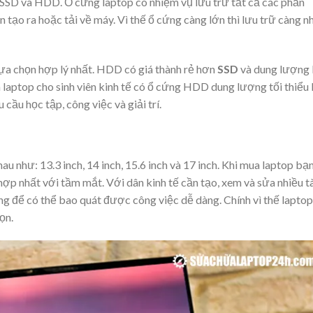
 SSD và HDD. Ổ cứng laptop có nhiệm vụ lưu trữ tất cả các phần
n tạo ra hoặc tải về máy. Vì thế ổ cứng càng lớn thì lưu trữ càng n
lựa chọn hợp lý nhất. HDD có giá thành rẻ hơn
SSD
và dung lượng 
laptop cho sinh viên kinh tế có ổ cứng HDD dung lượng tối thiểu 
cầu học tập, công việc và giải trí.
u như: 13.3 inch, 14 inch, 15.6 inch và 17 inch. Khi mua laptop bạ
ợp nhất với tầm mắt. Với dân kinh tế cần tạo, xem và sửa nhiều t
ộng để có thể bao quát được công việc dễ dàng. Chính vì thế laptop
họn.