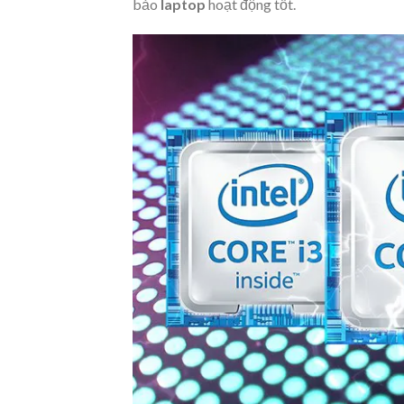
bảo
laptop
hoạt động tốt.