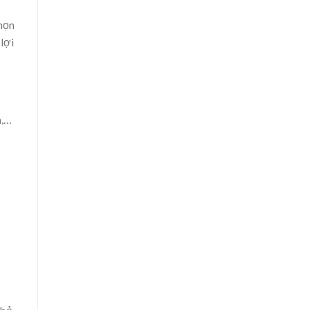
họn
lợi
h,…