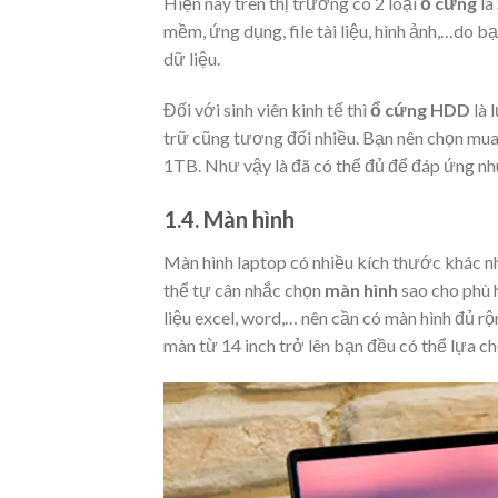
Hiện nay trên thị trường có 2 loại
ổ cứng
là
mềm, ứng dụng, file tài liệu, hình ảnh,…do bạ
dữ liệu.
Đối với sinh viên kinh tế thì
ổ cứng HDD
là 
trữ cũng tương đối nhiều. Bạn nên chọn mua 
1TB. Như vậy là đã có thể đủ để đáp ứng nhu 
1.4. Màn hình
Màn hình laptop có nhiều kích thước khác nha
thể tự cân nhắc chọn
màn hình
sao cho phù h
liệu excel, word,… nên cần có màn hình đủ r
màn từ 14 inch trở lên bạn đều có thể lựa c