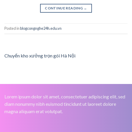
CONTINUE READING
→
Posted in
blogcongnghe24h.edu.vn
Chuyển kho xưởng trọn gói Hà Nội
Lorem ipsum dolor sit amet, consectetuer adipiscing elit, sed
diam nonummy nibh euismod tincidunt ut laoreet dolore
magna aliquam erat volutpat.