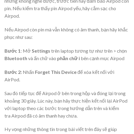
nhưng không nghe được, trước tiên hãy đảm bảo Airpod còn
pin. Nếu kiểm tra thấy pin Airpod yếu, hãy cắm sạc cho
Airpod.
Nếu Airpod còn pin mà vẫn không có âm thanh, bạn hãy khắc
phục như sau:
Bước 1
: Mở
Settings
trên laptop tương tự như trên > chọn
Bluetooth
và ấn chữ vào
phần chữ i
bên cạnh mục Airpod
Bước 2:
Nhấn
Forget This Device
để xóa kết nối với
AirPod.
Sau đó tiếp tục để Airpod ở bên trong hộp và đóng lại trong
khoảng 30 giây. Lúc này, bạn hãy thực hiện kết nối lại AirPod
với laptop theo các bước trong hướng dẫn trên và
kiểm
tra Airpod đã có âm thanh hay chưa.
Hy vọng những thông tin trong bài viết trên đây sẽ giúp