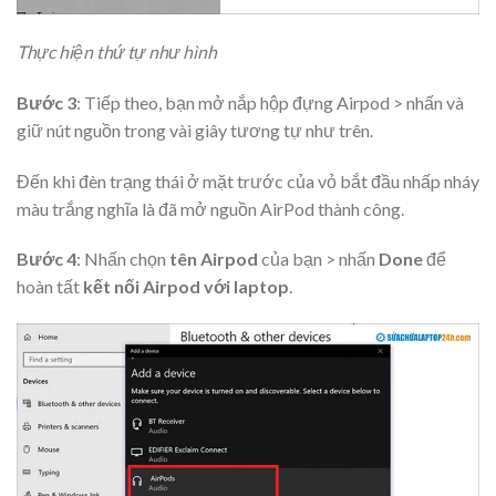
Thực hiện thứ tự như hình
Bước 3
: Tiếp theo, bạn mở nắp hộp đựng Airpod > nhấn và
giữ nút nguồn trong vài giây tương tự như trên.
Đến khi đèn trạng thái ở mặt trước của vỏ bắt đầu nhấp nháy
màu trắng nghĩa là đã mở nguồn AirPod thành công.
Bước 4
: Nhấn chọn
tên
Airpod
của bạn > nhấn
Done
để
hoàn tất
kết nối Airpod với laptop
.