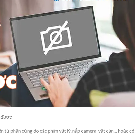
ở được
n từ phần cứng do các phím vật lý, nắp camera, vật cản… hoặc có