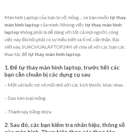
Màn hình Laptop của bạn bị vỡ, hỏng… và bạn muốn
tự thay
màn hình laptop
của mình. Nhưng việc
tự thay màn hình
laptop
không phải là dễ dàng với tất cả mọi người, công
việc này đòi hỏi phải có sự hiểu biết và tỉ mỉ, cẩn thận. Bài
viết này, SUACHUALAPTOP24H sẽ chia sẻ với các bạn các
thao tác để
tự thay màn hình laptop
.
1. Để tự thay màn hình laptop, trước hết các
bạn cần chuẩn bị các dụng cụ sau
– Một vài tuốc nơ vít mũi nhỏ với các kích thước khác nhau
– Dao kim loại mỏng
– Thanh nạy bằng nhựa
2. Sau đó, các bạn kiểm tra nhãn hiệu, thông số
của màn hình. Thực hiện theo các thao tác