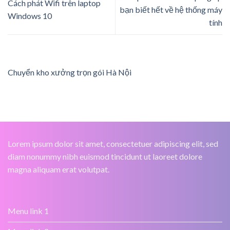
Cách phát Wifi trên laptop
bạn biết hết về hệ thống máy
Windows 10
tính
Chuyển kho xưởng trọn gói Hà Nội
Lorem ipsum dolor sit amet, consectetuer adipiscing elit, sed
diam nonummy nibh euismod tincidunt ut laoreet dolore
magna aliquam erat volutpat.
Menu link 1