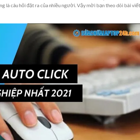
g là câu hỏi đặt ra của nhiều người. Vậy mời bạn theo dõi bài viế