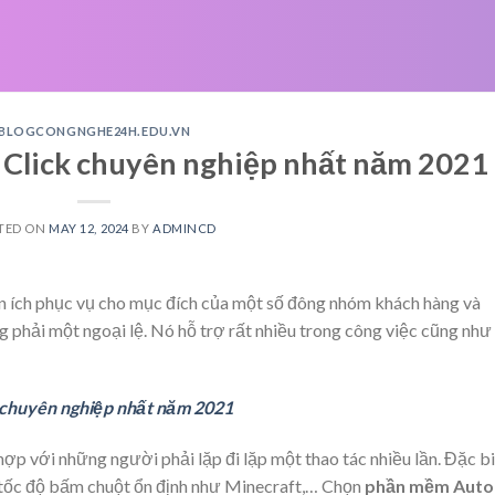
BLOGCONGNGHE24H.EDU.VN
Click chuyên nghiệp nhất năm 2021
TED ON
MAY 12, 2024
BY
ADMINCD
n ích phục vụ cho mục đích của một số đông nhóm khách hàng và
g phải một ngoại lệ. Nó hỗ trợ rất nhiều trong công việc cũng như
 chuyên nghiệp nhất năm 2021
ợp với những người phải lặp đi lặp một thao tác nhiều lần. Đặc b
u tốc độ bấm chuột ổn định như Minecraft,… Chọn
phần mềm Auto