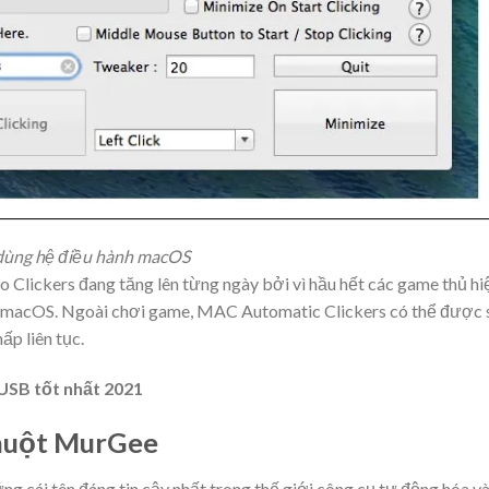
 dùng hệ điều hành macOS
Clickers đang tăng lên từng ngày bởi vì hầu hết các game thủ hi
 macOS. Ngoài chơi game, MAC Automatic Clickers có thể được
ấp liên tục.
USB tốt nhất 2021
chuột MurGee
g cái tên đáng tin cậy nhất trong thế giới công cụ tự động hóa v