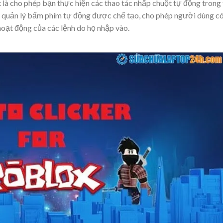
à cho phép bạn thực hiện các thao tác nhấp chuột tự động trong 
h quản lý bấm phím tự động được chế tạo, cho phép người dùng c
 hoạt động của các lệnh do họ nhập vào.