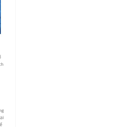
ể
ch
ng
ại
để