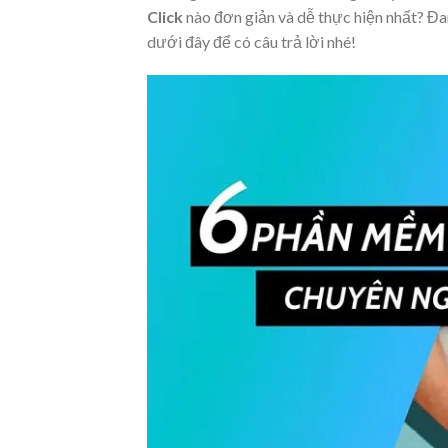
Click
nào đơn giản và dễ thực hiện nhất? Đan
dưới đây để có câu trả lời nhé!