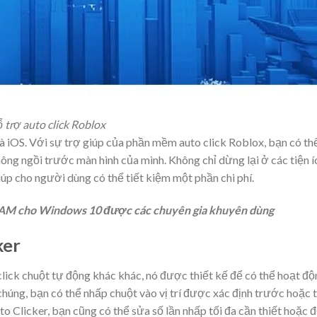
 trợ auto click Roblox
à iOS. Với sự trợ giúp của phần mềm auto click Roblox, bạn có th
hông ngồi trước màn hình của mình. Không chỉ dừng lại ở các tiện í
iúp cho người dùng có thể tiết kiệm một phần chi phí.
 RAM cho Windows 10 được các chuyên gia khuyên dùng
ker
lick chuột tự động khác khác, nó được thiết kế để có thể hoạt độ
 chúng, bạn có thể nhấp chuột vào vị trí được xác định trước hoặc t
uto Clicker, bạn cũng có thể sửa số lần nhấp tối đa cần thiết hoặc 