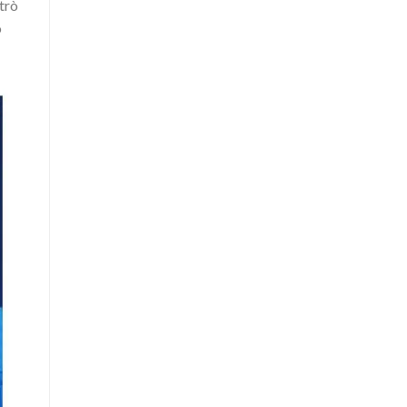
trò
ó