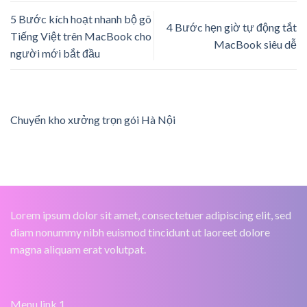
5 Bước kích hoạt nhanh bộ gõ
4 Bước hẹn giờ tự động tắt
Tiếng Việt trên MacBook cho
MacBook siêu dễ
người mới bắt đầu
Chuyển kho xưởng trọn gói Hà Nội
Lorem ipsum dolor sit amet, consectetuer adipiscing elit, sed
diam nonummy nibh euismod tincidunt ut laoreet dolore
magna aliquam erat volutpat.
Menu link 1