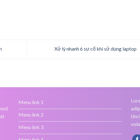
h
Xử lý nhanh 6 sự cố khi sử dụng laptop
Lore
Menu link 1
smod
adip
Menu link 2
rat
tinc
volu
Menu link 3
Menu link 4