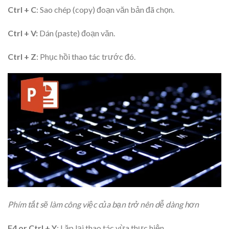
Ctrl + C
: Sao chép (copy) đoạn văn bản đã chọn.
Ctrl + V:
Dán (paste) đoạn văn.
Ctrl + Z
: Phục hồi thao tác trước đó.
Phím tắt sẽ làm công việc của bạn trở nên dễ dàng hơn
F4 or Ctrl + Y
: Lặp lại thao tác vừa thực hiện.