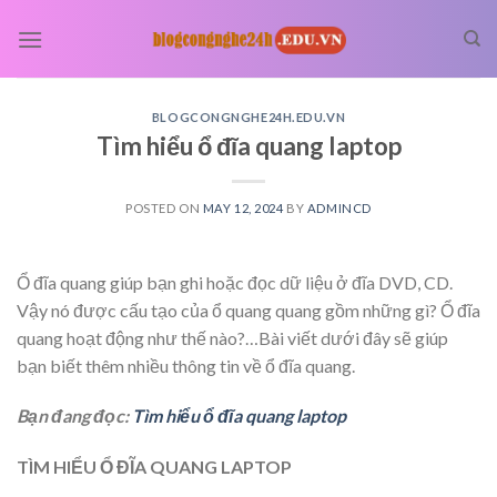
Skip
to
content
BLOGCONGNGHE24H.EDU.VN
Tìm hiểu ổ đĩa quang laptop
POSTED ON
MAY 12, 2024
BY
ADMINCD
Ổ đĩa quang giúp bạn ghi hoặc đọc dữ liệu ở đĩa DVD, CD.
Vậy nó được cấu tạo của ổ quang quang gồm những gì? Ổ đĩa
quang hoạt động như thế nào?…Bài viết dưới đây sẽ giúp
bạn biết thêm nhiều thông tin về ổ đĩa quang.
Bạn đang đọc:
Tìm hiểu ổ đĩa quang laptop
TÌM HIỂU Ổ ĐĨA QUANG LAPTOP