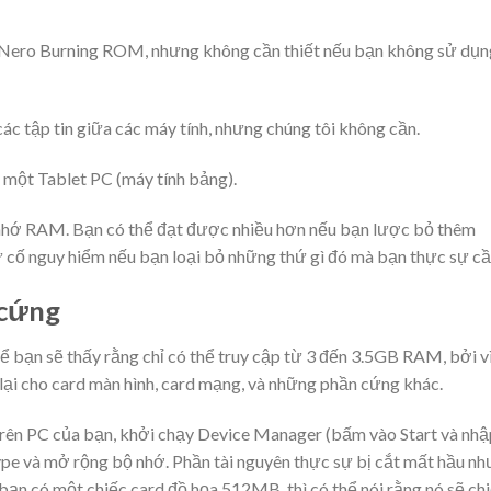
i Nero Burning ROM, nhưng không cần thiết nếu bạn không sử dụn
các tập tin giữa các máy tính, nhưng chúng tôi không cần.
à một Tablet PC (máy tính bảng).
 nhớ RAM. Bạn có thể đạt được nhiều hơn nếu bạn lược bỏ thêm
 cố nguy hiểm nếu bạn loại bỏ những thứ gì đó mà bạn thực sự cầ
 cứng
ể bạn sẽ thấy rằng chỉ có thể truy cập từ 3 đến 3.5GB RAM, bởi v
lại cho card màn hình, card mạng, và những phần cứng khác.
ên PC của bạn, khởi chạy Device Manager (bấm vào Start và nhậ
e và mở rộng bộ nhớ. Phần tài nguyên thực sự bị cắt mất hầu nh
bạn có một chiếc card đồ họa 512MB, thì có thể nói rằng nó sẽ ch