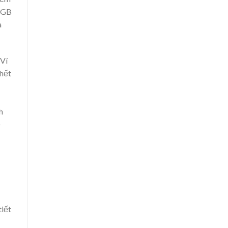
 2GB
a
 Ví
 hết
h
ẽ
tiết