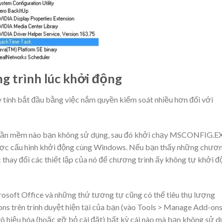
g trình lúc khởi động
tính bắt đầu bằng việc nắm quyền kiểm soát nhiều hơn đối với
 phần mềm nào bạn không sử dụng, sau đó khởi chạy MSCONFIG.E
được cấu hình khởi động cùng Windows. Nếu bạn thấy những chươ
c thay đổi các thiết lập của nó để chương trình ấy không tự khởi 
osoft Office và những thứ tương tự cũng có thể tiêu thụ lượng
s trên trình duyệt hiện tại của bạn (vào Tools > Manage Add-on
 vô hiệu hóa (hoặc gỡ bỏ cài đặt) bất kỳ cái nào mà bạn không sử 