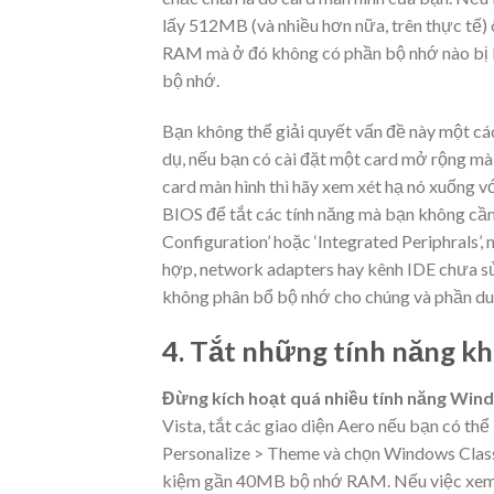
lấy 512MB (và nhiều hơn nữa, trên thực tế) 
RAM mà ở đó không có phần bộ nhớ nào bị k
bộ nhớ.
Bạn không thể giải quyết vấn đề này một cá
dụ, nếu bạn có cài đặt một card mở rộng mà
card màn hình thì hãy xem xét hạ nó xuống 
BIOS để tắt các tính năng mà bạn không cầ
Configuration’ hoặc ‘Integrated Periphrals’,
hợp, network adapters hay kênh IDE chưa sử
không phân bổ bộ nhớ cho chúng và phần du
4. Tắt những tính năng kh
Đừng kích hoạt quá nhiều tính năng Win
Vista, tắt các giao diện Aero nếu bạn có thể
Personalize > Theme và chọn Windows Classi
kiệm gần 40MB bộ nhớ RAM. Nếu việc xem b