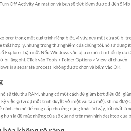
n Turn Off Activity Animation và bạn sẽ tiết kiệm được 1 đến 5Mb
orer trong một quá trình riêng biệt, vì vậy, nếu một cửa sổ bị tr
e thật hợp lý, nhưng trong thử nghiệm của chúng tôi, nó sử dụng ít
Explorer bạn mở. Nếu Windows vẫn bị treo nên tìm hiểu lý do t
nhớ bị lãng phí. Click vào Tools > Folder Options > View, di chuyển
dows in a separate process’ không được chọn và bấm vào OK.
g
nó sẽ tiêu thụ RAM, nhưng có một cách để giảm bớt điều đó: giả
kỳ việc gì (ví dụ một trình duyệt với một vài tab mở), khi nó được
 dành cho nó để cung cấp cho ứng dụng khác. Vì vậy, tốt nhất là n
g hơn là để mặc những cửa sổ của nó trên màn hình desktop của b
ưu hóa không rõ ràng