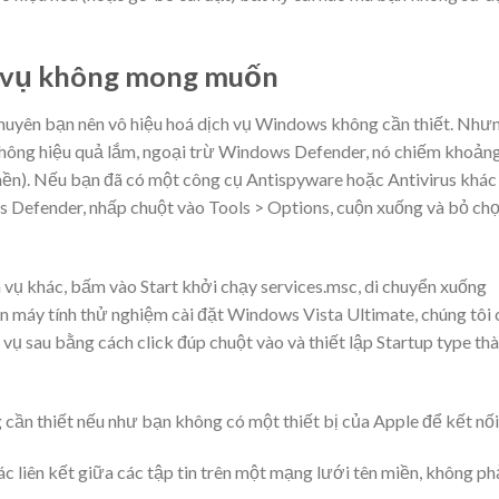
h vụ không mong muốn
uyên bạn nên vô hiệu hoá dịch vụ Windows không cần thiết. Như
không hiệu quả lắm, ngoại trừ Windows Defender, nó chiếm khoản
ền). Nếu bạn đã có một công cụ Antispyware hoặc Antivirus khác 
s Defender, nhấp chuột vào Tools > Options, cuộn xuống và bỏ ch
 vụ khác, bấm vào Start khởi chạy services.msc, di chuyển xuống
n máy tính thử nghiệm cài đặt Windows Vista Ultimate, chúng tôi 
vụ sau bằng cách click đúp chuột vào và thiết lập Startup type th
g cần thiết nếu như bạn không có một thiết bị của Apple để kết nối
 các liên kết giữa các tập tin trên một mạng lưới tên miền, không ph