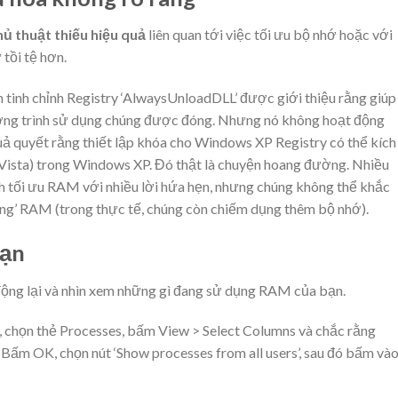
hủ thuật thiếu hiệu quả
liên quan tới việc tối ưu bộ nhớ hoặc với
tồi tệ hơn.
tinh chỉnh Registry ‘AlwaysUnloadDLL’ được giới thiệu rằng giúp
ơng trình sử dụng chúng được đóng. Nhưng nó không hoạt động
uả quyết rằng thiết lập khóa cho Windows XP Registry có thể kích
 Vista) trong Windows XP. Đó thật là chuyện hoang đường. Nhiều
h tối ưu RAM với nhiều lời hứa hẹn, nhưng chúng không thể khắc
óng’ RAM (trong thực tế, chúng còn chiếm dụng thêm bộ nhớ).
bạn
động lại và nhìn xem những gì đang sử dụng RAM của bạn.
, chọn thẻ Processes, bấm View > Select Columns và chắc rằng
Bấm OK, chọn nút ‘Show processes from all users’, sau đó bấm và