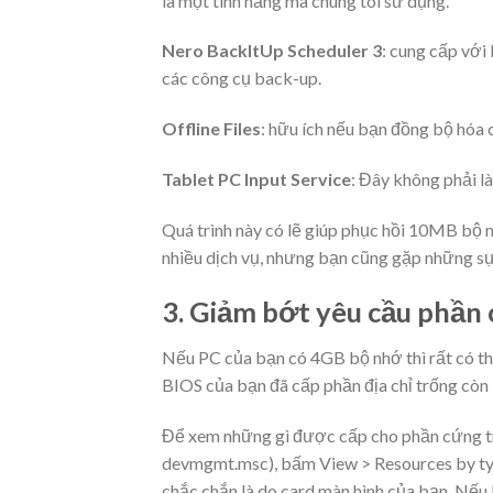
là một tính năng mà chúng tôi sử dụng.
Nero BackItUp Scheduler 3
: cung cấp vớ
các công cụ back-up.
Offline Files
: hữu ích nếu bạn đồng bộ hóa 
Tablet PC Input Service
: Đây không phải l
Quá trình này có lẽ giúp phục hồi 10MB bộ
nhiều dịch vụ, nhưng bạn cũng gặp những sự
3. Giảm bớt yêu cầu phần
Nếu PC của bạn có 4GB bộ nhớ thì rất có th
BIOS của bạn đã cấp phần địa chỉ trống còn 
Để xem những gì được cấp cho phần cứng tr
devmgmt.msc), bấm View > Resources by typ
chắc chắn là do card màn hình của bạn. Nếu 