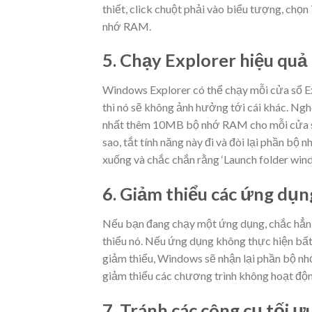
thiết, click chuột phải vào biểu tượng, chọ
nhớ RAM.
5. Chạy Explorer hiệu quả
Windows Explorer có thể chạy mỗi cửa sổ Expl
thì nó sẽ không ảnh hưởng tới cái khác. Ngh
nhất thêm 10MB bộ nhớ RAM cho mỗi cửa sổ 
sao, tắt tính năng này đi và đòi lại phần bộ 
xuống và chắc chắn rằng ‘Launch folder win
6. Giảm thiểu các ứng dụn
Nếu bạn đang chạy một ứng dụng, chắc hẳn 
thiểu nó. Nếu ứng dụng không thực hiện bất 
giảm thiểu, Windows sẽ nhận lại phần bộ nhớ
giảm thiểu các chương trình không hoạt độn
7. Tránh các công cụ tối 