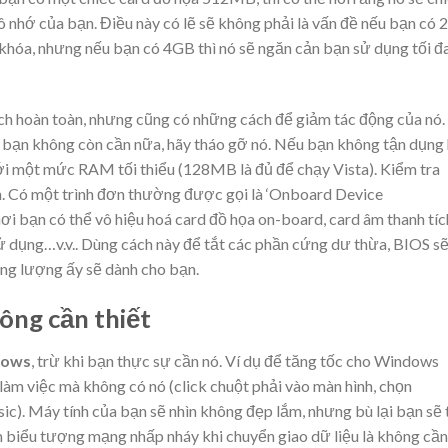
ô nhớ của bạn. Điều này có lẽ sẽ không phải là vấn đề nếu bạn có
hóa, nhưng nếu bạn có 4GB thì nó sẽ ngăn cản bạn sử dụng tối đ
ch hoàn toàn, nhưng cũng có những cách để giảm tác động của nó.
 bạn không còn cần nữa, hãy tháo gỡ nó. Nếu bạn không tận dụng
với một mức RAM tối thiểu (128MB là đủ để chạy Vista). Kiểm tra
n. Có một trình đơn thường được gọi là ‘Onboard Device
 nơi bạn có thể vô hiệu hoá card đồ họa on-board, card âm thanh tíc
 dụng…v.v.. Dùng cách này để tắt các phần cứng dư thừa, BIOS s
ng lượng ấy sẽ dành cho bạn.
ông cần thiết
dows
, trừ khi bạn thực sự cần nó. Ví dụ để tăng tốc cho Windows
 làm việc mà không có nó (click chuột phải vào màn hình, chọn
c). Máy tính của bạn sẽ nhìn không đẹp lắm, nhưng bù lại bạn sẽ 
iểu tượng mạng nhấp nháy khi chuyển giao dữ liệu là không cần