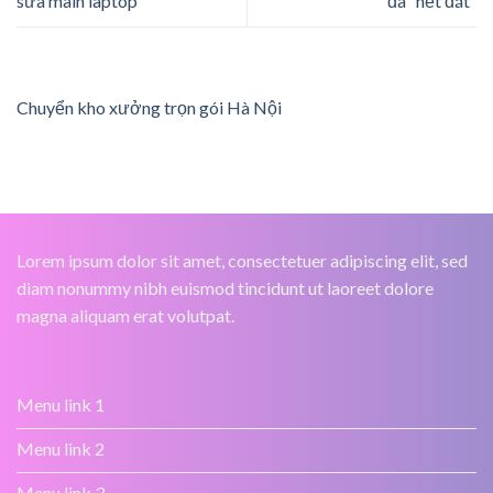
sửa main laptop
đã “hết đát”
Chuyển kho xưởng trọn gói Hà Nội
Lorem ipsum dolor sit amet, consectetuer adipiscing elit, sed
diam nonummy nibh euismod tincidunt ut laoreet dolore
magna aliquam erat volutpat.
Menu link 1
Menu link 2
Menu link 3