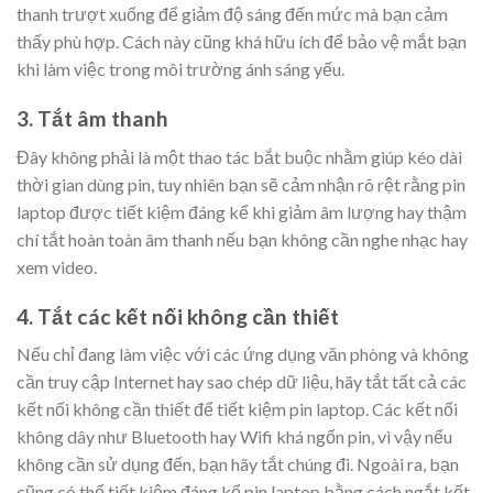
thanh trượt xuống để giảm độ sáng đến mức mà bạn cảm
thấy phù hợp. Cách này cũng khá hữu ích để bảo vệ mắt bạn
khi làm việc trong môi trường ánh sáng yếu.
3. Tắt âm thanh
Đây không phải là một thao tác bắt buộc nhằm giúp kéo dài
thời gian dùng pin, tuy nhiên bạn sẽ cảm nhận rõ rệt rằng pin
laptop được tiết kiệm đáng kể khi giảm âm lượng hay thậm
chí tắt hoàn toàn âm thanh nếu bạn không cần nghe nhạc hay
xem video.
4. Tắt các kết nối không cần thiết
Nếu chỉ đang làm việc với các ứng dụng văn phòng và không
cần truy cập Internet hay sao chép dữ liệu, hãy tắt tất cả các
kết nối không cần thiết để tiết kiệm pin laptop. Các kết nối
không dây như Bluetooth hay Wifi khá ngốn pin, vì vậy nếu
không cần sử dụng đến, bạn hãy tắt chúng đi. Ngoài ra, bạn
cũng có thể tiết kiệm đáng kể pin laptop bằng cách ngắt kết