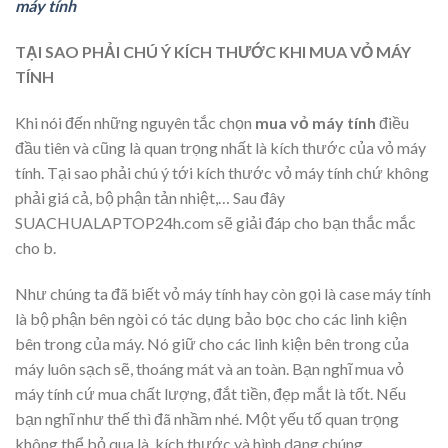
máy tính
TẠI SAO PHẢI CHÚ Ý KÍCH THƯỚC KHI MUA VỎ MÁY
TÍNH
Khi nói đến những nguyên tắc chọn
mua vỏ máy tính
điều
đầu tiên và cũng là quan trọng nhất là kích thước của vỏ máy
tính. Tại sao phải chú ý tới kích thước vỏ máy tính chứ không
phải giá cả, bộ phận tản nhiệt,… Sau đây
SUACHUALAPTOP24h.com sẽ giải đáp cho bạn thắc mắc
cho b.
Như chúng ta đã biết vỏ máy tính hay còn gọi là case máy tính
là bộ phận bên ngòi có tác dụng bảo bọc cho các linh kiện
bên trong của máy. Nó giữ cho các linh kiện bên trong của
máy luôn sạch sẽ, thoáng mát và an toàn.
Bạn nghĩ mua vỏ
máy tính cứ mua chất lượng, đắt tiền, đẹp mắt là tốt. Nếu
bạn nghĩ như thế thì đã nhầm nhé. Một yếu tố quan trọng
không thể bỏ qua là kích thước và hình dạng chúng.