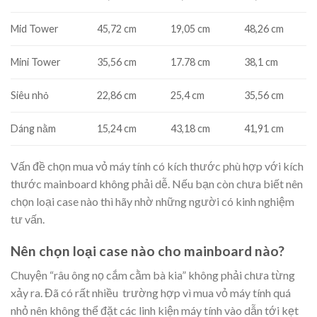
Mid Tower
45,72 cm
19,05 cm
48,26 cm
Mini Tower
35,56 cm
17.78 cm
38,1 cm
Siêu nhỏ
22,86 cm
25,4 cm
35,56 cm
Dáng nằm
15,24 cm
43,18 cm
41,91 cm
Vấn đề chọn mua vỏ máy tính có kích thước phù hợp với kích
thước mainboard không phải dễ. Nếu bạn còn chưa biết nên
chọn loại case nào thì hãy nhờ những người có kinh nghiệm
tư vấn.
Nên chọn loại case nào cho mainboard nào?
Chuyện “râu ông nọ cắm cằm bà kia” không phải chưa từng
xảy ra. Đã có rất nhiều trường hợp vì mua vỏ máy tính quá
nhỏ nên không thể đặt các linh kiện máy tính vào dẫn tới kẹt