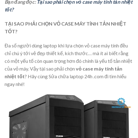
Bạn đang đọc:
Tại sao phải chọn vỏ case máy tính tản nhiệt
tốt?
TẠI SAO PHẢI CHỌN VỎ CASE MÁY TÍNH TẢN NHIỆT
TỐT?
Đa số người dùng laptop khi lựa chọn vỏ case máy tính đều
chỉ chú ý tới vẻ đẹp thiết kế, kích thước… mà ít ai biết rằng
có một yếu tố còn quan trọng hơn đó chính là yếu tố tản nhiệt
của vỏ máy. Vậy tại sao phải chọn
vỏ case máy tính tản
nhiệt tốt
? Hãy cùng
Sửa chữa laptop 24h .com
đi tìm hiểu
ngay nhé!