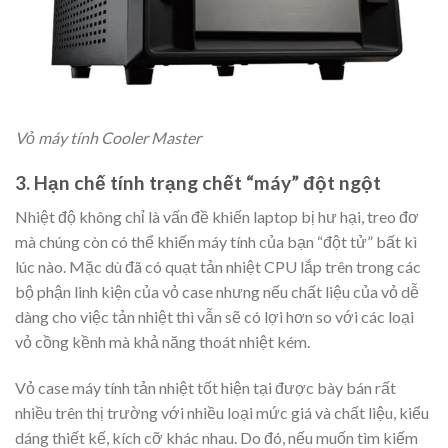
Vỏ máy tính Cooler Master
3. Hạn chế tính trạng chết “máy” đột ngột
Nhiệt độ không chỉ là vấn đề khiến laptop bị hư hại, treo đơ
mà chúng còn có thể khiến máy tính của bạn “đột tử” bất kì
lúc nào. Mặc dù đã có quạt tản nhiệt CPU lắp trên trong các
bộ phận linh kiện của vỏ case nhưng nếu chất liệu của vỏ dễ
dàng cho việc tản nhiệt thì vẫn sẽ có lợi hơn so với các loại
vỏ cồng kềnh mà khả năng thoát nhiệt kém.
Vỏ case máy tính tản nhiệt tốt hiện tại được bày bán rất
nhiều trên thị trường với nhiều loại mức giá và chất liệu, kiểu
dáng thiết kế, kích cỡ khác nhau. Do đó, nếu muốn tìm kiếm