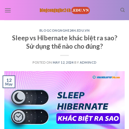
Skip
to
content
BLOGCONGNGHE24H.EDU.VN
Sleep vs Hibernate khác biệt ra sao?
Sử dụng thế nào cho đúng?
POSTED ON
MAY 12, 2024
BY
ADMINCD
12
May