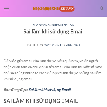
Skip
to
content
BLOGCONGNGHE24H.EDU.VN
Sai lầm khi sử dụng Email
POSTED ON
MAY 12, 2024
BY
ADMINCD
Để việc gửi email của bạn được hiệu quả hơn, khiến người
nhận quan tâm và chú ý hơn tới email của bạn thì một số mẹo
nhỏ sau cũng như các cách để bạn tránh được những sai lầm
khi sử dụng email.
Bạn đang đọc:
Sai lầm khi sử dụng Email
SAI LẦM KHI SỬ DỤNG EMAIL