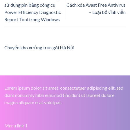
sử dụng pin bằng công cụ
Cách xóa Avast Free Antivirus
Power Efficiency Diagnostic
– Loại bỏ vĩnh viễn
Report Tool trong Windows
Chuyển kho xưởng trọn gói Hà Nội
Lorem ipsum dolor sit amet, consectetuer adipiscing elit, sed
diam nonummy nibh euismod tincidunt ut laoreet dolore
magna aliquam erat volutpat.
Menu link 1