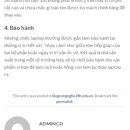
bo mạch chủ sao? Đó không phải là một ý kiến hay vì chi phí
rất cao và chưa chắc gì bạn tìm được bo mạch chính hãng để
thay vào.
4. Bảo hành
Những chiếc laptop thường được gắn tem bảo hành tại
những vị trí hết sức “nhạy cảm” như giữa khe tiếp giáp của
hai bộ phận hoặc ngay vị trí vặn ốc vít. Kết quả là nhà sản
xuất trong một số trường hợp sẽ từ chối bảo hành cho sản
phẩm vì bạn đã làm rách hoặc hỏng con tem lúc tháo laptop
ra.
This entry was posted in
blogcongnghe24h.edu.vn
. Bookmark the
permalink
.
ADMINCD