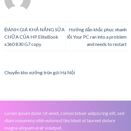
ĐÁNH GIÁ KHẢ NĂNG SỬA
Hướng dẫn khắc phục nhanh
CHỮA CỦA HP EliteBook
lỗi Your PC ran into a problem
x360 830 G7 copy
and needs to restart
Chuyển kho xưởng trọn gói Hà Nội
Lorem ipsum dolor sit amet, consectetuer adipiscing elit, sed
diam nonummy nibh euismod tincidunt ut laoreet dolore
magna aliquam erat volutpat.