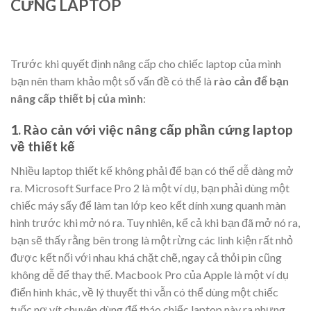
CỨNG LAPTOP
Trước khi quyết định nâng cấp cho chiếc laptop của mình
bạn nên tham khảo một số vấn đề có thể là
rào cản để bạn
nâng cấp thiết bị của mình
:
1. Rào cản với việc nâng cấp phần cứng laptop
về thiết kế
Nhiều laptop thiết kế không phải để bạn có thể dễ dàng mở
ra. Microsoft Surface Pro 2 là một ví dụ, bạn phải dùng một
chiếc máy sấy để làm tan lớp keo kết dính xung quanh màn
hình trước khi mở nó ra. Tuy nhiên, kể cả khi bạn đã mở nó ra,
bạn sẽ thấy rằng bên trong là một rừng các linh kiện rất nhỏ
được kết nối với nhau khá chặt chẽ, ngay cả thỏi pin cũng
không dễ để thay thế. Macbook Pro của Apple là một ví dụ
điển hình khác, về lý thuyết thì vẫn có thể dùng một chiếc
tuốc nơ vít chuyên dùng để tháo chiếc laptop này ra nhưng