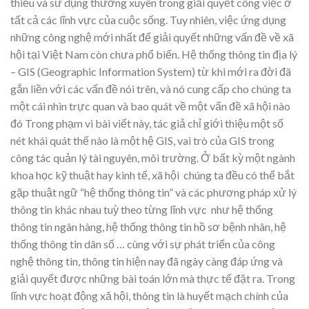
thiếu và sử dụng thường xuyên trong giải quyết công việc ở
tất cả các lĩnh vực của cuộc sống. Tuy nhiên, việc ứng dụng
những công nghệ mới nhất để giải quyết những vấn đề về xã
hội tại Việt Nam còn chưa phổ biến. Hệ thống thông tin địa lý
– GIS (Geographic Information System) từ khi mới ra đời đã
gắn liền với các vấn đề nói trên, và nó cung cấp cho chúng ta
một cái nhìn trực quan và bao quát về một vấn đề xã hội nào
đó Trong phạm vi bài viết này, tác giả chỉ giới thiệu một số
nét khái quát thế nào là một hệ GIS, vai trò của GIS trong
công tác quản lý tài nguyên, môi trường. Ở bất kỳ một ngành
khoa học kỹ thuật hay kinh tế, xã hội chúng ta đều có thể bắt
gặp thuật ngữ “hệ thống thông tin” và các phương pháp xử lý
thông tin khác nhau tuỳ theo từng lĩnh vực như hệ thống
thông tin ngân hàng, hệ thống thông tin hồ sơ bệnh nhân, hệ
thống thông tin dân số … cùng với sự phát triển của công
nghệ thông tin, thông tin hiện nay đã ngày càng đáp ứng và
giải quyết được những bài toán lớn mà thực tế đặt ra. Trong
lĩnh vực hoạt động xă hội, thông tin là huyết mạch chính của