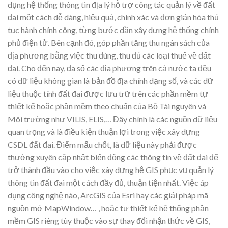
dụng hệ thống thông tin địa lý hỗ trợ công tác quản lý về đất
đai một cách dễ dàng, hiệu quả, chính xác và đơn giản hóa thủ
tục hành chính công, từng bước dần xây dựng hệ thống chính
phủ điện tử. Bên cạnh đó, góp phần tăng thu ngân sách của
địa phương bằng việc thu đúng, thu đủ các loại thuế về đất
đai. Cho đến nay, đa số các địa phương trên cả nước ta đều
có dữ liệu không gian là bản đồ địa chính dạng số, và các dữ
liệu thuộc tính đất đai được lưu trữ trên các phần mềm tự
thiết kế hoặc phần mềm theo chuẩn của Bộ Tài nguyên và
Môi trường như VILIS, ELIS,… Đây chính là các nguồn dữ liệu
quan trọng và là điều kiện thuận lợi trong việc xây dựng
CSDL đất đai. Điểm mấu chốt, là dữ liệu này phải được
thường xuyên cập nhật biến động các thông tin về đất đai để
trở thành đầu vào cho việc xây dựng hệ GIS phục vụ quản lý
thông tin đất đai một cách đầy đủ, thuận tiện nhất. Việc áp
dụng công nghệ nào, ArcGIS của Esri hay các giải pháp mã
nguồn mở MapWindow… , hoặc tự thiết kế hệ thống phần
mềm GIS riêng tùy thuộc vào sự thay đổi nhận thức về GIS,