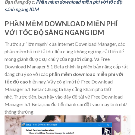
Bạn đang đọc:
Phần mềm download miễn phí với tốc độ
sánh ngang IDM
PHẦN MỀM DOWNLOAD MIỄN PHÍ
VỚI TỐC ĐỘ SÁNG NGANG IDM
Trước sự “lớn mạnh” của Internet Download Manager, các
phần mềm hỗ trợ tải dữ liệu cũng không ngừng cải tiến để
mong giành được sự chú ý của người dùng. Và Free
Download Manager 5.1 Beta chính là phiên bản nâng cấp rất
đáng chú ý so với các
phần mềm download miễn phí
với
tốc độ cao
hiện nay. Vậy có gì mới ở Free Download
Manager 5.1 Beta? Chúng ta hãy cũng khám phá thử
nhé. Trước tiên, bạn hãy vào đây để tải về Free Download
Manager 5.1 Beta, sau đó tiến hành cài đặt vào máy tính như
thông thường.