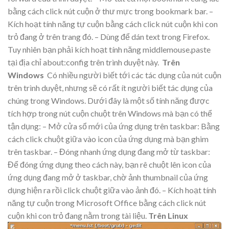
bằng cách click nút cuộn ở thư mực trong bookmark bar. –
Kích hoạt tính năng tự cuộn bằng cách click nút cuộn khi con
trỏ đang ở trên trang đó. – Dùng để dán text trong Firefox.
Tuy nhiên bạn phải kích hoạt tính năng middlemouse.paste
tại địa chỉ about:config trên trình duyệt này.
Trên
Windows
Có nhiều người biết tới các tác dụng của nút cuộn
trên trình duyệt, nhưng sẽ có rất ít người biết tác dụng của
chúng trong Windows. Dưới đây là một số tính năng được
tích hợp trong nút cuộn chuột trên Windows mà bạn có thể
tận dụng: – Mở cửa sổ mới của ứng dụng trên taskbar: Bằng
cách click chuột giữa vào icon của ứng dụng mà bạn ghim
trên taskbar. – Đóng nhanh ứng dụng đang mở từ taskbar:
Để đóng ứng dụng theo cách này, bạn rê chuột lên icon của
ứng dụng đang mở ở taskbar, chờ ảnh thumbnail của ứng
dụng hiện ra rồi click chuột giữa vào ảnh đó. – Kích hoạt tính
năng tự cuộn trong Microsoft Office bằng cách click nút
cuộn khi con trỏ đang nằm trong tài liệu.
Trên Linux