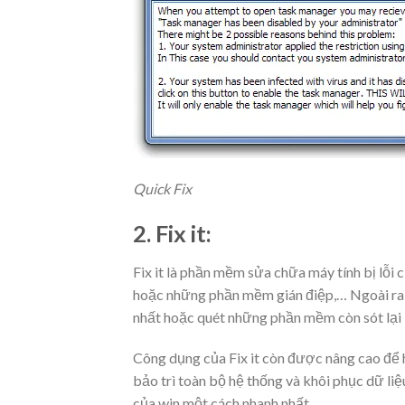
Quick Fix
2. Fix it:
F
ix it là
phần mềm sửa chữa máy tính
bị lỗi
hoặc những phần mềm gián điệp,… Ngoài ra
nhất hoặc quét những phần mềm còn sót lại 
Công dụng của Fix it còn được nâng cao để h
bảo trì toàn bộ hệ thống và khôi phục dữ liệu
của win một cách nhanh nhất.