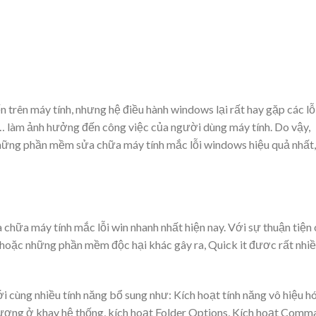
trên máy tính, nhưng hệ điều hành windows lại rất hay gặp các lỗ
… làm ảnh hưởng đến công việc của người dùng máy tính. Do vậy,
những
phần mềm sửa chữa máy tính
mắc lỗi windows hiệu quả nhất,
 chữa máy tính
mắc lỗi win nhanh nhất hiện nay. Với sự thuận tiện
hoặc những phần mềm độc hại khác gây ra, Quick it đươc rất nhi
i cùng nhiều tính năng bổ sung như: Kích hoạt tính năng vô hiệu h
 tượng ở khay hệ thống, kích hoạt Folder Options, Kích hoạt Comm