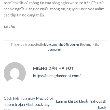
toàn” thì tất cả thông tin của hàng ngàn website trên đều trở
nên vô nghĩa. Càng có nhiều thông tin, nguy cơ bạn xóa nhầm
các tập tin đó càng thấp.
Lê Thu
This entry was posted in
blogcongnghe24h.edu.vn
. Bookmark the
permalink
.
MIẾNG DÁN HẠ SỐT
https://miengdanhasot.com/
Cách kiểm tra máy Mac có bị
Làm gì khi tài khoản Yahoo! Bị
nhiễm trojan Flashback hay
hack