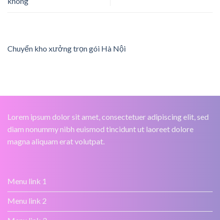
không
Chuyển kho xưởng trọn gói Hà Nội
Lorem ipsum dolor sit amet, consectetuer adipiscing elit, sed
diam nonummy nibh euismod tincidunt ut laoreet dolore
magna aliquam erat volutpat.
Menu link 1
Menu link 2