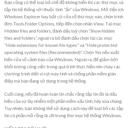
Bạn cũng có thể loại bỏ chế độ không hiển thị các thư mục và
tập tin hệ thống với thuộc tính “ẩn” của Windows. Mở tiện ích
Windows Explorer hay bất cứ cửa sổ thư mục nào, chọn trình
đơn Tools.Folder Options, tiếp đến chọn nhãn View. Tại mục
Hidden files and folders, đánh dấu tuỳ chọn “Show hidden
files and folders”, ngoài ra bỏ đánh dấu chọn tại các mục
“Hide extensions for known file types” và “Hide protected
operating system files (Recommended)”. Chọn Yes nếu xuất
hiện cửa sổ cảnh báo của Windows. Ngoài ra, để giảm bớt
khối lượng công việc trong quá trình thực hiện nên chạy các
chương trình diệt vi rút máy tính và chống phần mềm gián
điệp mà bạn đang sử dụng trong hệ thống.
Cuối cùng, nếu đã hoàn toàn tin chắc rằng tập tin đó là dấu
hiệu của sự lây nhiễm một phần mềm xấu tính, hãy xóa chúng.
Tuy nhiên, bạn không thể sử dụng cách này để loại bỏ các tập
tin có phần mở rộng là .dll trong thư mục hệ thống Windows.