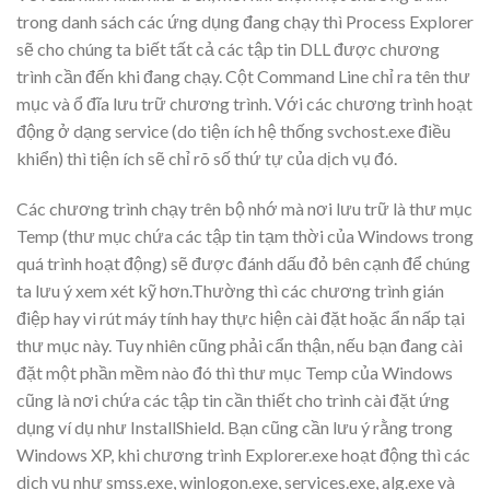
trong danh sách các ứng dụng đang chạy thì Process Explorer
sẽ cho chúng ta biết tất cả các tập tin DLL được chương
trình cần đến khi đang chạy. Cột Command Line chỉ ra tên thư
mục và ổ đĩa lưu trữ chương trình. Với các chương trình hoạt
động ở dạng service (do tiện ích hệ thống svchost.exe điều
khiển) thì tiện ích sẽ chỉ rõ số thứ tự của dịch vụ đó.
Các chương trình chạy trên bộ nhớ mà nơi lưu trữ là thư mục
Temp (thư mục chứa các tập tin tạm thời của Windows trong
quá trình hoạt động) sẽ được đánh dấu đỏ bên cạnh để chúng
ta lưu ý xem xét kỹ hơn.Thường thì các chương trình gián
điệp hay vi rút máy tính hay thực hiện cài đặt hoặc ẩn nấp tại
thư mục này. Tuy nhiên cũng phải cẩn thận, nếu bạn đang cài
đặt một phần mềm nào đó thì thư mục Temp của Windows
cũng là nơi chứa các tập tin cần thiết cho trình cài đặt ứng
dụng ví dụ như InstallShield. Bạn cũng cần lưu ý rằng trong
Windows XP, khi chương trình Explorer.exe hoạt động thì các
dịch vụ như smss.exe, winlogon.exe, services.exe, alg.exe và