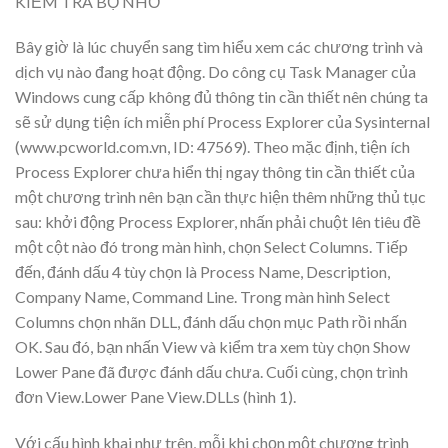
KIỂM TRA BỘ NHỚ
Bây giờ là lúc chuyển sang tìm hiểu xem các chương trình và
dịch vụ nào đang hoạt động. Do công cụ Task Manager của
Windows cung cấp không đủ thông tin cần thiết nên chúng ta
sẽ sử dụng tiện ích miễn phí Process Explorer của Sysinternal
(www.pcworld.com.vn, ID: 47569). Theo mặc định, tiện ích
Process Explorer chưa hiển thị ngay thông tin cần thiết của
một chương trình nên bạn cần thực hiện thêm những thủ tục
sau: khởi động Process Explorer, nhấn phải chuột lên tiêu đề
một cột nào đó trong màn hình, chọn Select Columns. Tiếp
đến, đánh dấu 4 tùy chọn là Process Name, Description,
Company Name, Command Line. Trong màn hình Select
Columns chọn nhãn DLL, đánh dấu chọn mục Path rồi nhấn
OK. Sau đó, bạn nhấn View và kiểm tra xem tùy chọn Show
Lower Pane đã được đánh dấu chưa. Cuối cùng, chọn trình
đơn View.Lower Pane View.DLLs (hình 1).
Với cấu hình khai như trên, mỗi khi chọn một chương trình