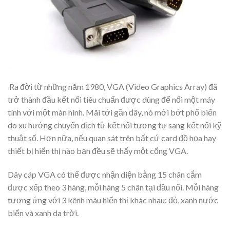
Ra đời từ những năm 1980, VGA (Video Graphics Array) đã
trở thành đầu kết nối tiêu chuẩn được dùng để nối một máy
tính với một màn hình. Mãi tới gần đây, nó mới bớt phổ biến
do xu hướng chuyển dịch từ kết nối tương tự sang kết nối kỹ
thuật số. Hơn nữa, nếu quan sát trên bất cứ card đồ họa hay
thiết bị hiển thị nào bạn đều sẽ thấy một cổng VGA.
Dây cáp VGA có thể được nhận diện bằng 15 chân cắm
được xếp theo 3 hàng, mỗi hàng 5 chân tại đầu nối. Mỗi hàng
tương ứng với 3 kênh màu hiển thị khác nhau: đỏ, xanh nước
biển và xanh da trời.