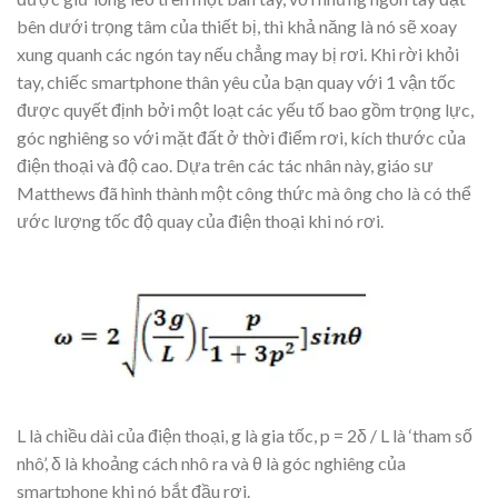
bên dưới trọng tâm của thiết bị, thì khả năng là nó sẽ xoay
xung quanh các ngón tay nếu chẳng may bị rơi. Khi rời khỏi
tay, chiếc smartphone thân yêu của bạn quay với 1 vận tốc
được quyết định bởi một loạt các yếu tố bao gồm trọng lực,
góc nghiêng so với mặt đất ở thời điểm rơi, kích thước của
điện thoại và độ cao. Dựa trên các tác nhân này, giáo sư
Matthews đã hình thành một công thức mà ông cho là có thể
ước lượng tốc độ quay của điện thoại khi nó rơi.
L là chiều dài của điện thoại, g là gia tốc, p = 2δ / L là ‘tham số
nhô’, δ là khoảng cách nhô ra và θ là góc nghiêng của
smartphone khi nó bắt đầu rơi.​