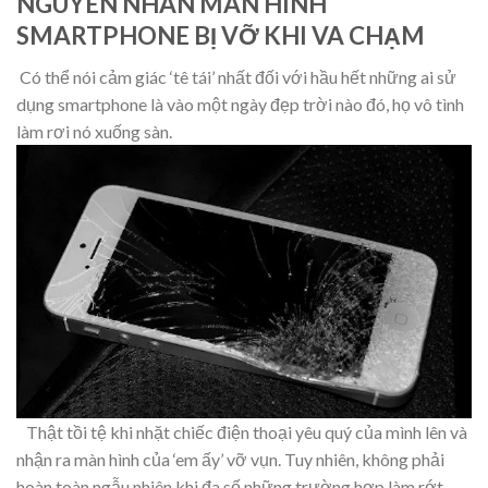
NGUYÊN NHÂN MÀN HÌNH
SMARTPHONE BỊ VỠ KHI VA CHẠM
Có thể nói cảm giác ‘tê tái’ nhất đối với hầu hết những ai sử
dụng smartphone là vào một ngày đẹp trời nào đó, họ
vô tình
làm rơi nó xuống sàn.
Thật tồi tệ khi nhặt chiếc điện thoại yêu quý của mình lên và
nhận ra màn hình của ‘em ấy’ vỡ vụn. Tuy nhiên, không phải
hoàn toàn ngẫu nhiên khi đa số những trường hợp làm rớt