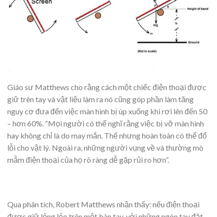
Giáo sư Matthews cho rằng cách một chiếc điện thoại được
giữ trên tay và vật liệu làm ra nó cũng góp phần làm tăng
nguy cơ đưa đến việc màn hình bị úp xuống khi rơi lên đến 50
– hơn 60%. “Mọi người có thể nghĩ rằng việc bị vỡ màn hình
hay không chỉ là do may mắn. Thế nhưng hoàn toàn có thể đổ
lỗi cho vật lý. Ngoài ra, những người vụng về và thường mò
mẫm điện thoại của họ rõ ràng dễ gặp rủi ro hơn”.
Qua phân tích, Robert Matthews nhận thấy: nếu điện thoại
được giữ lỏng lẻo trên một bàn tay, với những ngón tay đặt