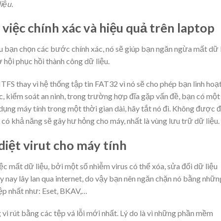
iệu.
việc chính xác và hiệu quả trên laptop
ếu bạn chọn các bước chính xác, nó sẽ giúp bạn ngăn ngừa mất dữ 
 hội phục hồi thành công dữ liệu.
TFS thay vì hệ thống tập tin FAT32 vì nó sẽ cho phép bạn linh hoạ
c, kiểm soát an ninh, trong trường hợp đĩa gặp vấn đề, bạn có một
dụng máy tính trong một thời gian dài, hãy tắt nó đi. Không được 
 có khả năng sẽ gây hư hỏng cho máy, nhất là vùng lưu trữ dữ liệu.
iệt virut cho máy tính
c mất dữ liệu, bởi một số nhiễm virus có thể xóa, sửa đổi dữ liệu
ày nay lây lan qua internet, do vậy bạn nên ngăn chặn nó bằng nhữn
ệp nhất như: Eset, BKAV,…
 rút bằng các tệp vá lỗi mới nhất. Lý do là vì những phần mềm