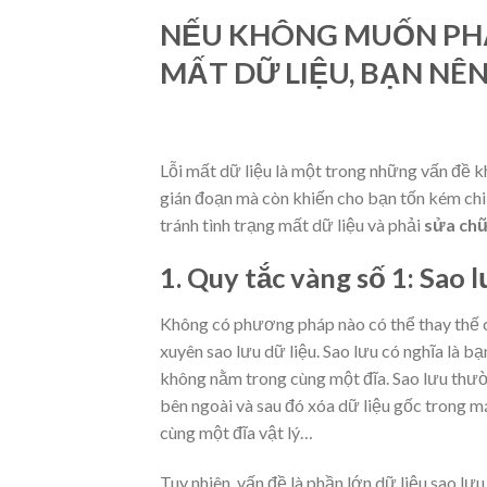
NẾU KHÔNG MUỐN PHẢI
MẤT DỮ LIỆU, BẠN NÊ
Lỗi mất dữ liệu là một trong những vấn đề k
gián đoạn mà còn khiến cho bạn tốn kém chi 
tránh tình trạng mất dữ liệu và phải
sửa chữ
1. Quy tắc vàng số 1: Sao l
Không có phương pháp nào có thể thay thế c
xuyên sao lưu dữ liệu. Sao lưu có nghĩa là bạ
không nằm trong cùng một đĩa. Sao lưu thườ
bên ngoài và sau đó xóa dữ liệu gốc trong má
cùng một đĩa vật lý…
Tuy nhiên, vấn đề là phần lớn dữ liệu sao lư