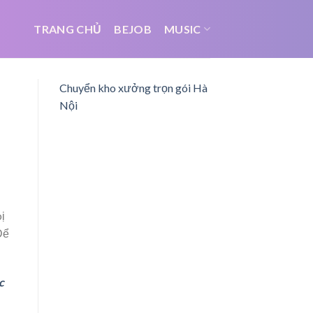
TRANG CHỦ
BEJOB
MUSIC
Chuyển kho xưởng trọn gói Hà
Nội
bị
Để
c