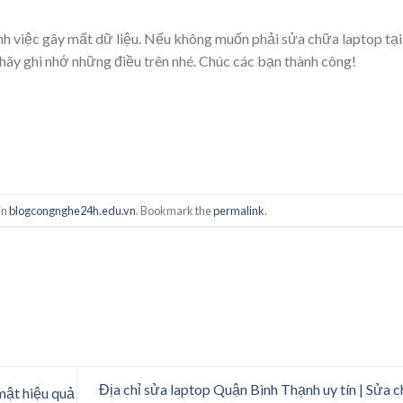
ánh việc gây mất dữ liệu. Nếu không muốn phải sửa chữa laptop tại
 hãy ghi nhớ những điều trên nhé. Chúc các bạn thành công!
in
blogcongnghe24h.edu.vn
. Bookmark the
permalink
.
Địa chỉ sửa laptop Quận Bình Thạnh uy tín | Sửa 
mật hiệu quả