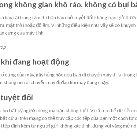
rong không gian khô ráo, không có bụi b
à hay tại trung tâm thì bạn hãy nhớ tuyệt đối không bao giờ đượ
ưa, mặt trời hoặc độ ẩm. Vì những điều kiện như vậy sẽ có khuynh
ần cứng của máy tính.
top
 khi đang hoạt động
 ổ cứng của máy, gây hỏng hóc nếu bạn di chuyển máy đi lại trong 
ạn không nên di chuyển máy đi đâu khi máy đang chạy.
 tuyệt đối
cho bất kỳ người dùng mà bạn không biết. Vì rất có thể dữ liệu 
 bất cứ ai trên mạng có thể truy cập các tệp của bạn một cách tự 
i tệp đính kèm từ người gửi không xác định, đừng vội vàng mở nó