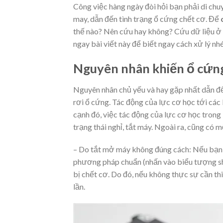
Công việc hàng ngày đòi hỏi bạn phải di chu
may, dẫn đến tình trạng ổ cứng chết cơ. Để
thế nào? Nên cứu hay không? Cứu dữ liệu ở đ
ngay bài viết này để biết ngay cách xử lý nh
Nguyên nhân khiến ổ cứng
Nguyên nhân chủ yếu và hay gặp nhất dẫn đế
rơi ổ cứng. Tác động của lực cơ học tới cá
cạnh đó, việc tác động của lực cơ học trong
trạng thái nghỉ, tắt máy. Ngoài ra, cũng có 
– Do tắt mở máy không đúng cách: Nếu bạn 
phương pháp chuẩn (nhấn vào biểu tượng shu
bị chết cơ. Do đó, nếu không thực sự cần thi
lần.