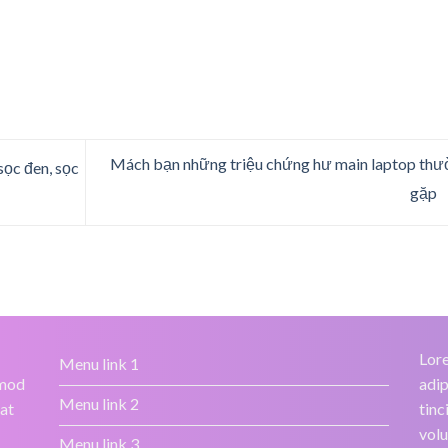
Mách bạn những triệu chứng hư main laptop th
sọc đen, sọc
gặp
Lore
Menu link 1
smod
adip
Menu link 2
rat
tinc
volu
Menu link 3