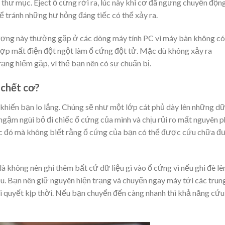
ả thư mục. Eject ổ cứng rời ra, lúc này khi cơ đã ngưng chuyển độn
 tránh những hư hỏng đáng tiếc có thể xảy ra.
tượng này thường gặp ở các dòng máy tính PC vì máy bàn không có
 hợp mất điện đột ngột làm ổ cứng đột tử. Mặc dù không xảy ra
ng hiếm gặp, vì thế bạn nên có sự chuẩn bị.
 chết cơ?
 khiến bạn lo lắng. Chúng sẽ như một lớp cát phủ dày lên những d
 ngậm ngùi bỏ đi chiếc ổ cứng của mình và chịu rủi ro mất nguyên 
ước đó mà không biết rằng ổ cứng của bạn có thể được cứu chữa 
là không nên ghi thêm bất cứ dữ liệu gì vào ổ cứng vì nếu ghi đè lê
iều. Bạn nên giữ nguyên hiện trạng và chuyển ngay máy tới các trun
i quyết kịp thời. Nếu bạn chuyển đến càng nhanh thì khả năng cứu