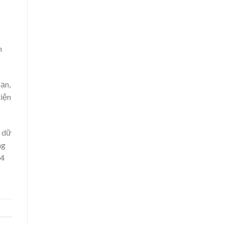
n
ạn,
tiện
u dữ
ng
24