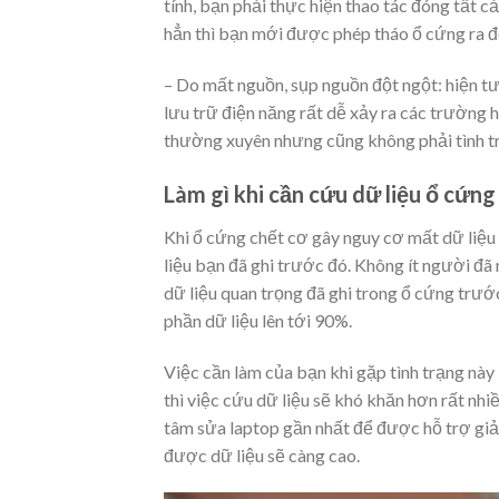
tính, bạn phải thực hiện thao tác đóng tất c
hẳn thì bạn mới được phép tháo ổ cứng ra để
– Do mất nguồn, sụp nguồn đột ngột: hiện 
lưu trữ điện năng rất dễ xảy ra các trường
thường xuyên nhưng cũng không phải tình trạ
Làm gì khi cần cứu dữ liệu ổ cứng
Khi ổ cứng chết cơ gây nguy cơ mất dữ liệu
liệu bạn đã ghi trước đó. Không ít người đã
dữ liệu quan trọng đã ghi trong ổ cứng tr
phần dữ liệu lên tới 90%.
Việc cần làm của bạn khi gặp tình trạng này 
thì việc cứu dữ liệu sẽ khó khăn hơn rất nh
tâm sửa laptop gần nhất để được hỗ trợ giả
được dữ liệu sẽ càng cao.