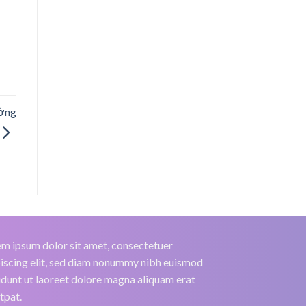
ường
m ipsum dolor sit amet, consectetuer
iscing elit, sed diam nonummy nibh euismod
idunt ut laoreet dolore magna aliquam erat
tpat.