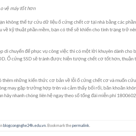
o vệ máy tốt hơn
ạn không thể tự cứu dữ liệu ổ cứng chết cơ tại nhà bằng các phần
 về kỹ thuật phần mềm, bạn có thể sẽ khiến cho tình trạng trở nê
 di chuyển để phục vụ công việc thì có một lời khuyên dành cho b
HDD. Ổ cứng SSD sẽ tránh được hiện tượng chết cơ tốt hơn, thuận 
 có thêm những kiến thức cơ bản về lỗi ổ cứng chết cơ và muốn cứ
không may gặp trường hợp trên và cảm thấy bối rối, băn khoăn khô
bạn hãy nhanh chóng liên hệ ngay theo số tổng đài miễn phí 180060
in
blogcongnghe24h.edu.vn
. Bookmark the
permalink
.