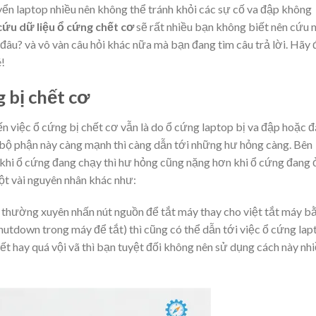
yển laptop nhiều nên không thể tránh khỏi các sự cố va đập không
cứu dữ liệu ổ cứng chết cơ
sẽ rất nhiều bạn không biết nên cứu 
âu? và vô vàn câu hỏi khác nữa mà bạn đang tìm câu trả lời. Hãy 
é!
 bị chết cơ
n việc ổ cứng bị chết cơ vẫn là do ổ cứng laptop bị va đập hoặc 
c bộ phận này càng mạnh thì càng dẫn tới những hư hỏng càng. Bên
 khi ổ cứng đang chạy thì hư hỏng cũng nặng hơn khi ổ cứng đang 
một vài nguyên nhân khác như:
thường xuyên nhấn nút nguồn để tắt máy thay cho việt tắt máy b
tdown trong máy để tắt) thì cũng có thể dẫn tới việc ổ cứng lap
ết hay quá vội vã thì bạn tuyệt đối không nên sử dụng cách này nh