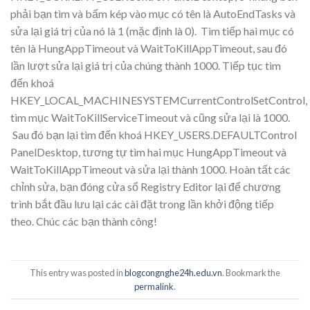
phải bạn tìm và bấm kép vào mục có tên là AutoEndTasks và
sửa lại giá trị của nó là 1 (mặc định là 0). Tìm tiếp hai mục có
tên là HungAppTimeout và WaitToKillAppTimeout, sau đó
lần lượt sửa lại giá trị của chúng thành 1000. Tiếp tục tìm
đến khoá
HKEY_LOCAL_MACHINESYSTEMCurrentControlSetControl,
tìm mục WaitToKillServiceTimeout và cũng sửa lại là 1000.
Sau đó bạn lại tìm đến khoá HKEY_USERS.DEFAULTControl
PanelDesktop, tương tự tìm hai mục HungAppTimeout và
WaitToKillAppTimeout và sửa lại thành 1000. Hoàn tất các
chỉnh sửa, bạn đóng cửa sổ Registry Editor lại để chương
trình bắt đầu lưu lại các cài đặt trong lần khởi động tiếp
theo. Chúc các bạn thành công!
This entry was posted in
blogcongnghe24h.edu.vn
. Bookmark the
permalink
.