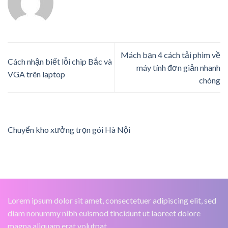
Mách bạn 4 cách tải phim về
Cách nhận biết lỗi chip Bắc và
máy tính đơn giản nhanh
VGA trên laptop
chóng
Chuyển kho xưởng trọn gói Hà Nội
Lorem ipsum dolor sit amet, consectetuer adipiscing elit, sed
diam nonummy nibh euismod tincidunt ut laoreet dolore
magna aliquam erat volutpat.