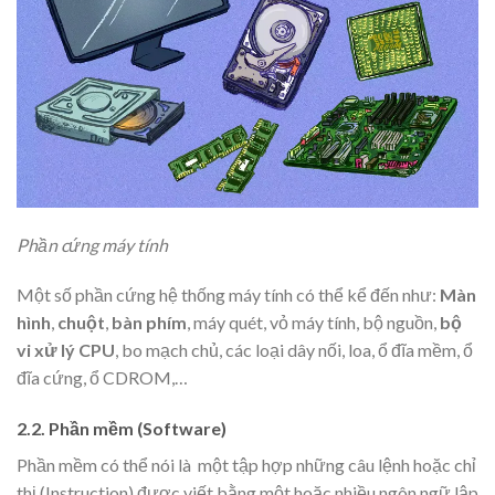
Phần cứng máy tính
Một số phần cứng hệ thống máy tính có thể kể đến như:
Màn
hình
,
chuột
,
bàn phím
, máy quét, vỏ máy tính, bộ nguồn,
bộ
vi xử lý CPU
, bo mạch chủ, các loại dây nối, loa, ổ đĩa mềm, ổ
đĩa cứng, ổ CDROM,…
2.2. Phần mềm (Software)
Phần mềm có thể nói là một tập hợp những câu lệnh hoặc chỉ
thị (Instruction) được viết bằng một hoặc nhiều ngôn ngữ lập