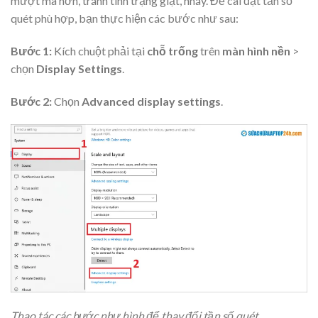
mượt mà hơn, tránh tình trạng giật, nháy. Để cài đặt tần số
quét phù hợp, bạn thực hiện các bước như sau:
Bước 1:
Kích chuột phải tại
chỗ trống
trên
màn hình nền
>
chọn
Display Settings
.
Bước 2:
Chọn
Advanced display settings
.
Thao tác các bước như hình để thay đổi tần số quét