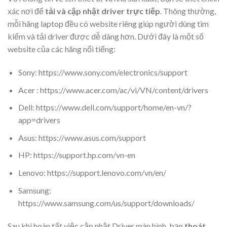
xác nơi để
tải và cập nhật driver trực tiếp
. Thông thường,
mỗi hãng laptop đều có website riêng giúp người dùng tìm
kiếm và tải driver được dễ dàng hơn. Dưới đây là một số
website của các hãng nổi tiếng:
Sony:
https://www.sony.com/electronics/support
Acer :
https://www.acer.com/ac/vi/VN/content/drivers
Dell:
https://www.dell.com/support/home/en-vn/?
app=drivers
Asus:
https://www.asus.com/support
HP:
https://support.hp.com/vn-en
Lenovo:
https://support.lenovo.com/vn/en/
Samsung:
https://www.samsung.com/us/support/downloads/
Sau khi hoàn tất việc cập nhật Driver màn hình, bạn
thoát