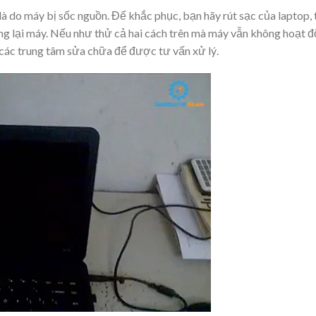
là do máy bị sốc nguồn. Để khắc phục, bạn hãy rút sạc của laptop, 
ng lại máy. Nếu như thử cả hai cách trên mà máy vẫn không hoạt 
 các trung tâm sửa chữa để được tư vấn xử lý.