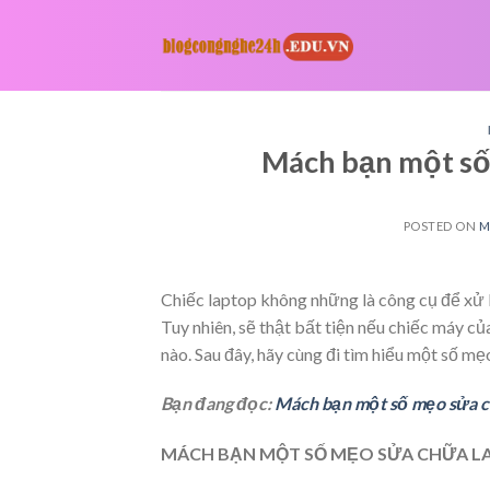
Skip
to
content
Mách bạn một số
POSTED ON
M
Chiếc laptop không những là công cụ để xử l
Tuy nhiên, sẽ thật bất tiện nếu chiếc máy 
nào. Sau đây, hãy cùng đi tìm hiểu một số m
Bạn đang đọc:
Mách bạn một số mẹo sửa c
MÁCH BẠN MỘT SỐ MẸO SỬA CHỮA L