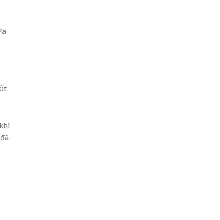
ửa
một
khi
 đã