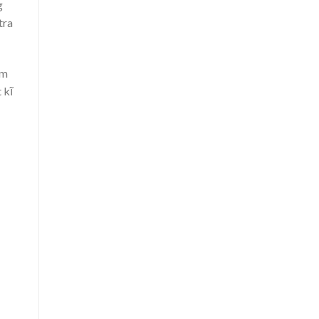
g
tra
ạm
 kĩ