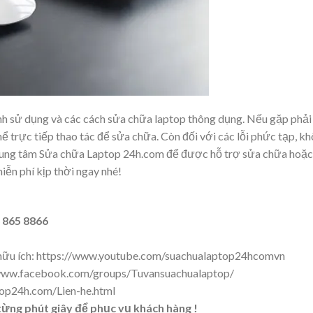
ình sử dụng và các cách sửa chữa laptop thông dụng. Nếu gặp phải
ể trực tiếp thao tác để sửa chữa. Còn đối với các lỗi phức tạp, k
trung tâm Sửa chữa Laptop 24h.com để được hỗ trợ sửa chữa hoặc
ễn phí kịp thời ngay nhé!
 865 8866
hữu ích:
https://www.youtube.com/suachualaptop24hcomvn
/www.facebook.com/groups/Tuvansuachualaptop/
top24h.com/Lien-he.html
ừng phút giây để phục vụ khách hàng !