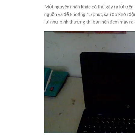
Một nguyên nhân khác có thể gây ra lỗi trên 
nguồn và để khoảng 15 phút, sau đó khởi độ
lại như bình thường thì bạn nên đem máy ra