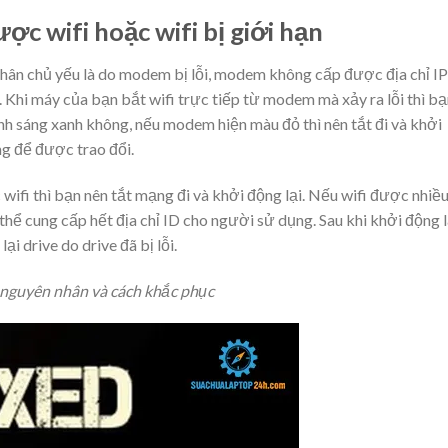
ợc wifi hoặc wifi bị giới hạn
nhân chủ yếu là do modem bị lỗi, modem không cấp được địa chỉ IP
 Khi máy của bạn bắt wifi trực tiếp từ modem mà xảy ra lỗi thì b
 sáng xanh không, nếu modem hiện màu đỏ thì nên tắt đi và khởi
ng để được trao đổi.
fi thì bạn nên tắt mạng đi và khởi động lại. Nếu wifi được nhiề
thể cung cấp hết địa chỉ ID cho người sử dụng. Sau khi khởi động l
i drive do drive đã bị lỗi.
, nguyên nhân và cách khắc phục