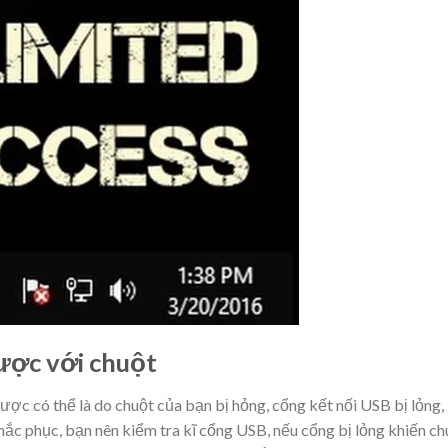
được với chuột
được có thể là do chuột của bạn bị hỏng, cổng kết nối USB bị lỏng,
khắc phục, bạn nên kiểm tra kĩ cổng USB, nếu cổng bị lỏng khiến ch