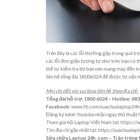
Trên đây là các lỗi thường gặp trong quá tr
các lỗi đơn giản tương tự như trên bạn có th
thể tự kiểm tra thì bạn nên mang máy đến 
liên hệ tổng đài 18006024 để được tư vấn mi
Mọi chi tiết xin vui lòng liên hệ theo địa chỉ:
Tổng đài hỗ trợ
:
1800 6024
– Hotline
:
083
Facebook
:
www.fb.com/suachualaptop24h
Đăng ký kênh Youtube nhận ngay thủ thuật 
Tham gia hội Laptop Việt Nam tại:
https:/
Tìm địa chỉ gần nhất tại:
https://suachualap
Sửa chữa Laptop 24h .com – Trân trọng t