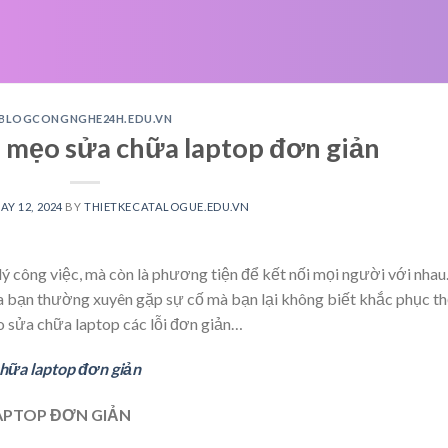
BLOGCONGNGHE24H.EDU.VN
 mẹo sửa chữa laptop đơn giản
AY 12, 2024
BY
THIETKECATALOGUE.EDU.VN
ý công việc, mà còn là phương tiện để kết nối mọi người với nhau
của bạn thường xuyên gặp sự cố mà bạn lại không biết khắc phục t
ẹo sửa chữa laptop các lỗi đơn giản…
hữa laptop đơn giản
APTOP ĐƠN GIẢN