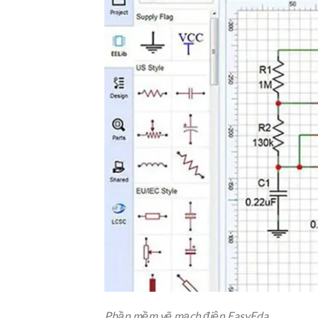
Phần mềm vẽ mạch điện EasyEda