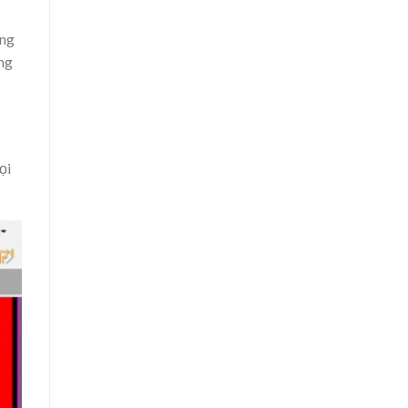
ụng
ng
ọi