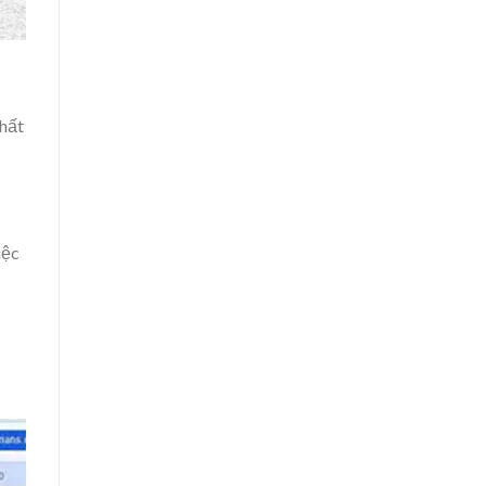
hất
iệc