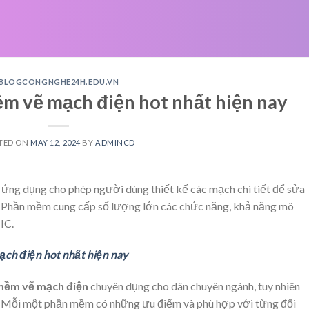
BLOGCONGNGHE24H.EDU.VN
m vẽ mạch điện hot nhất hiện nay
TED ON
MAY 12, 2024
BY
ADMINCD
ứng dụng cho phép người dùng thiết kế các mạch chi tiết để sửa
n. Phần mềm cung cấp số lượng lớn các chức năng, khả năng mô
IC.
ch điện hot nhất hiện nay
mềm vẽ mạch điện
chuyên dụng cho dân chuyên ngành, tuy nhiên
 Mỗi một phần mềm có những ưu điểm và phù hợp với từng đối