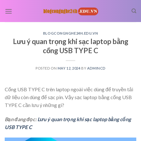
Skip
to
content
BLOGCONGNGHE24H.EDU.VN
Lưu ý quan trọng khi sạc laptop bằng
cổng USB TYPE C
POSTED ON
MAY 12, 2024
BY
ADMINCD
Cổng USB TYPE C trên laptop ngoài việc dùng để truyền tải
dữ liệu còn dùng để sạc pin. Vậy sạc laptop bằng cổng USB
TYPE C cần lưu ý những gì?
Bạn đang đọc:
Lưu ý quan trọng khi sạc laptop bằng cổng
USB TYPE C