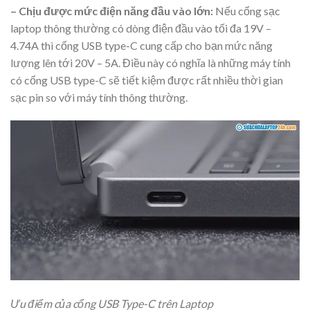
– Chịu được mức điện năng đầu vào lớn:
Nếu cổng sạc
laptop thông thường có dòng điện đầu vào tối đa 19V –
4.74A thì cổng USB type-C cung cấp cho bạn mức năng
lượng lên tới 20V – 5A. Điều này có nghĩa là những máy tính
có cổng USB type-C sẽ tiết kiệm được rất nhiều thời gian
sạc pin so với máy tính thông thường.
Ưu điểm của cổng USB Type-C trên Laptop