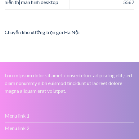
hiển thị màn hình desktop
5567
Chuyển kho xưởng trọn gói Hà Nội
Lorem ipsum dolor sit amet, consectetuer adipiscing elit, sed
diam nonummy nibh euismod tincidunt ut laoreet dolore
magna aliquam erat volutpat.
Menu link 1
Menu link 2