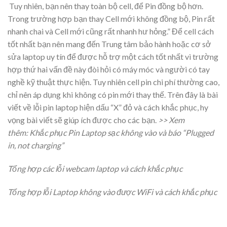
Tuy nhiên, bạn nên thay toàn bộ cell, để Pin đồng bộ hơn.
Trong trường hợp bạn thay Cell mới không đồng bộ, Pin rất
nhanh chai và Cell mới cũng rất nhanh hư hỏng.”
Để cell cách
tốt nhất bạn nên mang đến Trung tâm bảo hành hoặc cơ sở
sửa laptop uy tín để được hỗ trợ một cách tốt nhất vì trường
hợp thứ hai vấn đề này đòi hỏi có máy móc và người có tay
nghề kỹ thuật thực hiện. Tuy nhiên cell pin chi phí thường cao,
chỉ nên áp dụng khi không có pin mới thay thế.
Trên đây là bài
viết về
lỗi pin laptop hiện dấu “X” đỏ và cách khắc phục
, hy
vọng bài viết sẽ giúp ích được cho các bạn.
>> Xem
thêm:
Khắc phục Pin Laptop sạc không vào và báo “Plugged
in, not charging”
Tổng hợp các lỗi webcam laptop và cách khắc phục
Tổng hợp lỗi Laptop không vào được WiFi và cách khắc phục