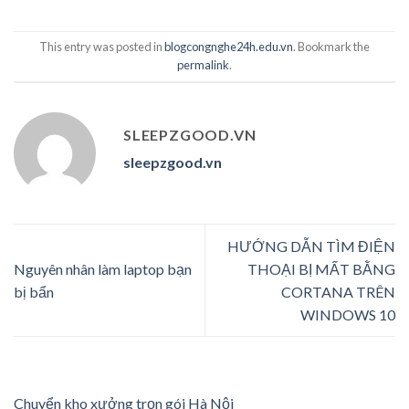
This entry was posted in
blogcongnghe24h.edu.vn
. Bookmark the
permalink
.
SLEEPZGOOD.VN
sleepzgood.vn
HƯỚNG DẪN TÌM ĐIỆN
Nguyên nhân làm laptop bạn
THOẠI BỊ MẤT BẰNG
bị bẩn
CORTANA TRÊN
WINDOWS 10
Chuyển kho xưởng trọn gói Hà Nội