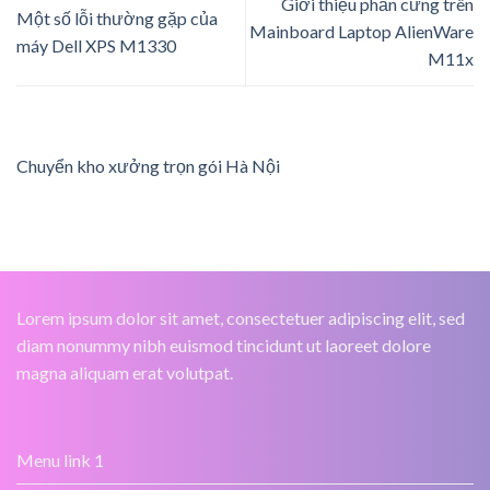
Giới thiệu phần cứng trên
Một số lỗi thường gặp của
Mainboard Laptop AlienWare
máy Dell XPS M1330
M11x
Chuyển kho xưởng trọn gói Hà Nội
Lorem ipsum dolor sit amet, consectetuer adipiscing elit, sed
diam nonummy nibh euismod tincidunt ut laoreet dolore
magna aliquam erat volutpat.
Menu link 1