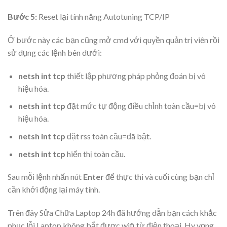
Bước 5:
Reset lại tính năng Autotuning TCP/IP
Ở bước này các bạn cũng mở cmd với quyền quản trị viên rồi
sử dụng các lệnh bên dưới:
netsh int tcp
thiết lập phương pháp phỏng đoán bị vô
hiệu hóa.
netsh int tcp
đặt mức tự động điều chỉnh toàn cầu=bị vô
hiệu hóa.
netsh int tcp
đặt rss toàn cầu=đã bật.
netsh int tcp
hiển thị toàn cầu.
Sau mỗi lệnh nhấn nút
Enter
để thực thi và cuối cùng bạn chỉ
cần khởi động lại máy tính.
Trên đây Sửa Chữa Laptop 24h đã hướng dẫn bạn cách khắc
phục lỗi Laptop không bắt được wifi từ điện thoại. Hy vọng