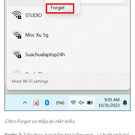
Chọn Forget và nhập lại mật khẩu
Bước 3:
Tiếp theo, bạn bấm tìm kiếm cmd –> Chuột phải tại