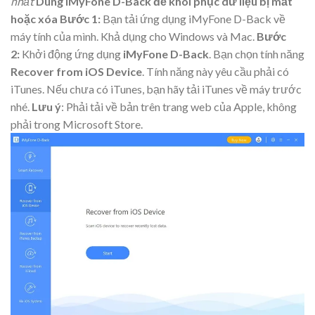
nhất
Dùng iMyFone D-Back để khôi phục dữ liệu bị mất
hoặc xóa
Bước 1:
Bạn tải ứng dụng iMyFone D-Back về
máy tính của mình. Khả dụng cho Windows và Mac.
Bước
2:
Khởi động ứng dụng
iMyFone D-Back
. Bạn chọn tính năng
Recover from iOS Device
. Tính năng này yêu cầu phải có
iTunes. Nếu chưa có iTunes, bạn hãy tải iTunes về máy trước
nhé.
Lưu ý
: Phải tải về bản trên trang web của Apple, không
phải trong Microsoft Store.