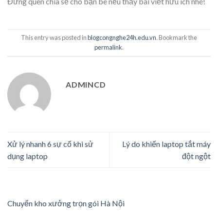
Đừng quên chia sẻ cho bạn bè nếu thấy bài viết hữu ích nhé!
This entry was posted in
blogcongnghe24h.edu.vn
. Bookmark the
permalink
.
ADMINCD
Xử lý nhanh 6 sự cố khi sử
Lý do khiến laptop tắt máy
dụng laptop
đột ngột
Chuyển kho xưởng trọn gói Hà Nội