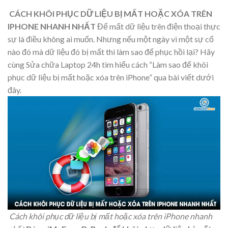
CÁCH KHÔI PHỤC DỮ LIỆU BỊ MẤT HOẶC XÓA TRÊN
IPHONE NHANH NHẤT
Để mất dữ liệu trên điện thoại thực
sự là điều không ai muốn. Nhưng nếu một ngày vì một sự cố
nào đó mà dữ liệu đó bị mất thì làm sao để phục hồi lại? Hãy
cùng Sửa chữa Laptop 24h tìm hiểu cách “Làm sao để khôi
phục dữ liệu bị mất hoặc xóa trên iPhone” qua bài viết dưới
đây.
Cách khôi phục dữ liệu bị mất hoặc xóa trên iPhone nhanh