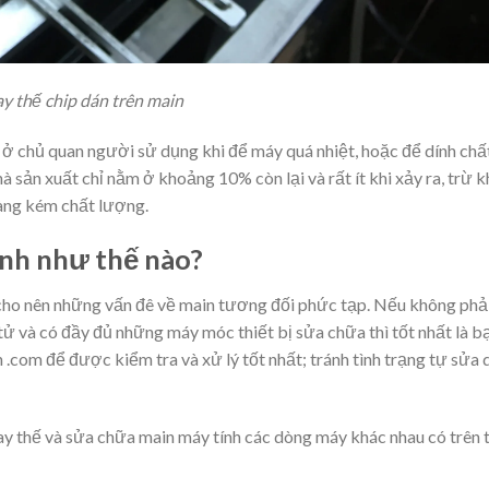
y thế chip dán trên main
ở chủ quan người sử dụng khi để máy quá nhiệt, hoặc để dính chấ
à sản xuất chỉ nằm ở khoảng 10% còn lại và rất ít khi xảy ra, trừ k
hàng kém chất lượng.
nh như thế nào?
, cho nên những vấn đê về main tương đối phức tạp. Nếu không phả
tử và có đầy đủ những máy móc thiết bị sửa chữa thì tốt nhất là b
.com để được kiểm tra và xử lý tốt nhất; tránh tình trạng tự sửa 
ay thế và sửa chữa main máy tính các dòng máy khác nhau có trên t