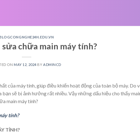
BLOGCONGNGHE24H.EDU.VN
n sửa chữa main máy tính?
TED ON
MAY 12, 2024
BY
ADMINCD
hất của máy tính, giúp điều khiển hoạt động của toàn bộ máy. Do v
a bạn sẽ bị ảnh hưởng rất nhiều. Vậy những dấu hiệu cho thấy mai
hữa main máy tính?
máy tính?
ÁY TÍNH?