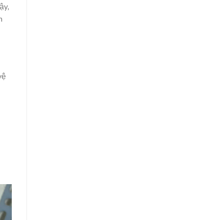
ậy,
n
vệ