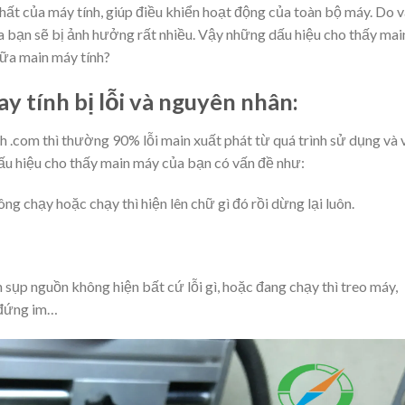
hất của máy tính, giúp điều khiển hoạt động của toàn bộ máy. Do v
a bạn sẽ bị ảnh hưởng rất nhiều. Vậy những dấu hiệu cho thấy mai
ữa main máy tính
?
y tính bị lỗi và nguyên nhân:
 .com thì thường 90% lỗi main xuất phát từ quá trình sử dụng và 
ấu hiệu cho thấy main máy của bạn có vấn đề như:
g chạy hoặc chạy thì hiện lên chữ gì đó rồi dừng lại luôn.
sụp nguồn không hiện bất cứ lỗi gì, hoặc đang chạy thì treo máy,
 đứng im…