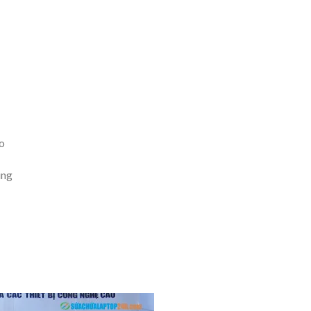
o
ung