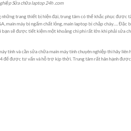
ghiệp Sửa chữa laptop 24h .com
g những trang thiết bị hiện đại, trung tâm có thể khắc phục được t
VGA, main máy bị ngấm chất lỏng, main laptop bị chập cháy…. Đặc b
hì bạn sẽ được tiết kiệm một khoảng chi phí rất lớn khi phải sửa c
áy tính và cần sửa chữa main máy tính chuyên nghiệp thì hãy liên 
4 để được tư vấn và hỗ trợ kịp thời. Trung tâm rất hân hạnh được