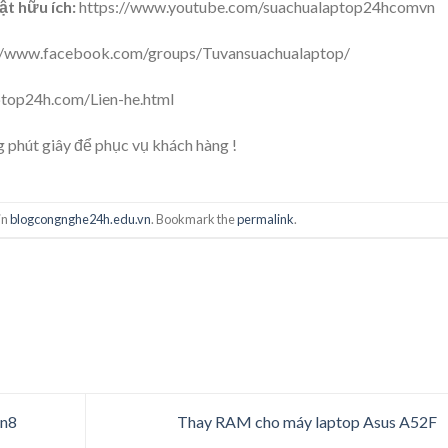
t hữu ích:
https://www.youtube.com/suachualaptop24hcomvn
//www.facebook.com/groups/Tuvansuachualaptop/
ptop24h.com/Lien-he.html
 phút giây để phục vụ khách hàng !
in
blogcongnghe24h.edu.vn
. Bookmark the
permalink
.
in8
Thay RAM cho máy laptop Asus A52F