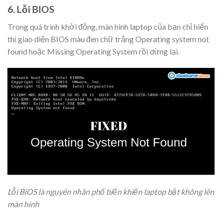
6. Lỗi BIOS
Trong quá trình khởi động, màn hình laptop của bạn chỉ hiển
thị giao diện BIOS màu đen chữ trắng Operating system not
found hoặc Missing Operating System rồi dừng lại.
Lỗi BiOS là nguyên nhân phổ biến khiến laptop bật không lên
màn hình