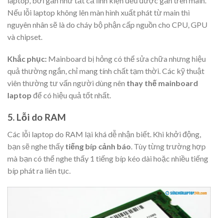
laptop, bởi gần như tất cả linh kiện đều được gắn trên main.
Nếu lỗi laptop không lên màn hình xuất phát từ main thì
nguyên nhân sẽ là do cháy bộ phận cấp nguồn cho CPU, GPU
và chipset.
Khắc phục:
Mainboard bị hỏng có thể sửa chữa nhưng hiệu
quả thường ngắn, chỉ mang tính chất tạm thời. Các kỹ thuật
viên thường tư vấn người dùng nên
thay thế mainboard
laptop
để có hiệu quả tốt nhất.
5. Lỗi do RAM
Các lỗi laptop do RAM lại khá dễ nhận biết. Khi khởi động,
bạn sẽ nghe thấy
tiếng bíp cảnh báo
. Tùy từng trường hợp
mà bạn có thể nghe thấy 1 tiếng bíp kéo dài hoặc nhiều tiếng
bíp phát ra liên tục.