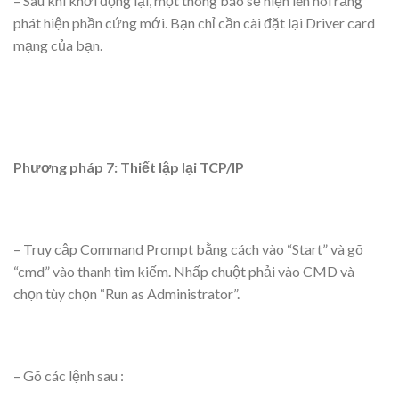
– Sau khi khởi động lại, một thông báo sẽ hiện lên nói rằng
phát hiện phần cứng mới. Bạn chỉ cần cài đặt lại Driver card
mạng của bạn.
Phương pháp 7: Thiết lập lại TCP/IP
– Truy cập Command Prompt bằng cách vào “Start” và gõ
“cmd” vào thanh tìm kiếm. Nhấp chuột phải vào CMD và
chọn tùy chọn “Run as Administrator”.
– Gõ các lệnh sau :