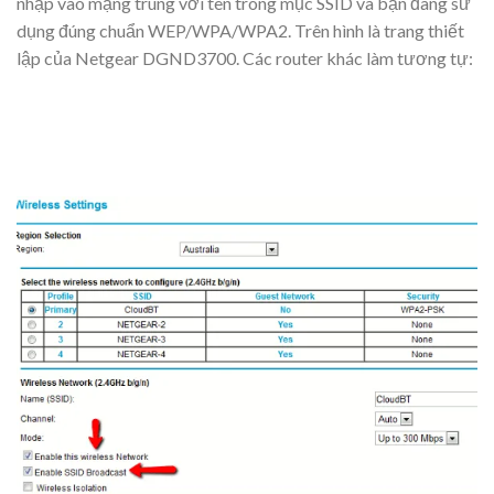
nhập vào mạng trùng với tên trong mục SSID và bạn đang sử
dụng đúng chuẩn WEP/WPA/WPA2. Trên hình là trang thiết
lập của Netgear DGND3700. Các router khác làm tương tự: