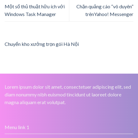
Một số thủ thuật hữu ích với
Chặn quảng cáo “vô duyên”
Windows Task Manager
trênYahoo! Messenger
Chuyển kho xưởng trọn gói Hà Nội
Lorem ipsum dolor sit amet, consectetuer adipiscing elit, sed
diam nonummy nibh euismod tincidunt ut laoreet dolore
magna aliquam erat volutpat.
Menu link 1